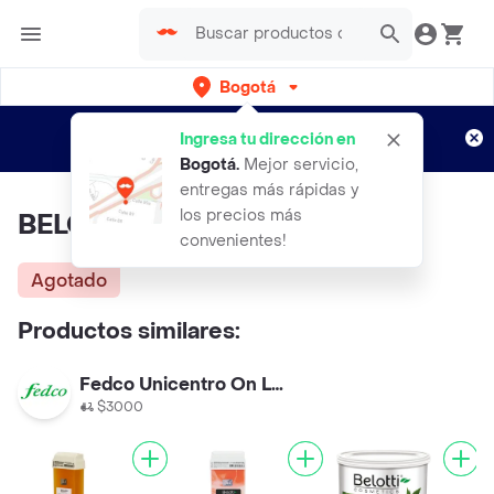
Bogotá
Regístrate
¿Nuevo en Rappi?
y disfruta de
Ingresa tu dirección en
envíos gratis por semanas
Aplican TyC
Bogotá
.
Mejor servicio,
entregas más rápidas y
los precios más
BELOTTI Ceramiel Chocolate
convenientes!
Agotado
Productos similares:
Fedco Unicentro On Line
$3000