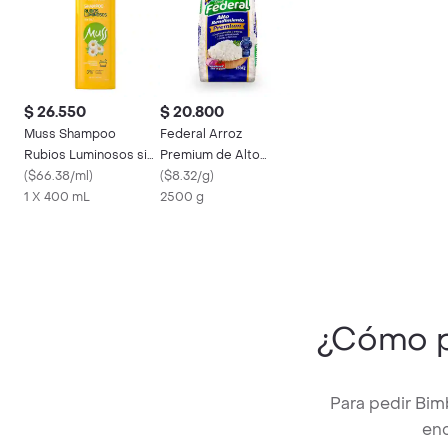
$ 26.550
$ 20.800
Muss Shampoo
Federal Arroz
Rubios Luminosos sin
Premium de Alto
Sal
(
$66.38/ml
)
Rendimiento
(
$8.32/g
)
1 X 400 mL
2500 g
¿Cómo 
Para pedir Bim
enc