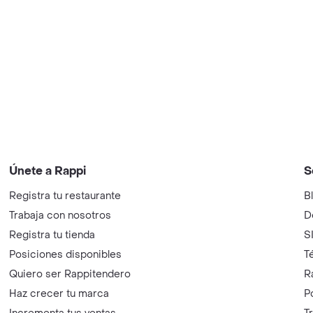
Únete a Rappi
S
Registra tu restaurante
B
Trabaja con nosotros
D
Registra tu tienda
S
Posiciones disponibles
T
Quiero ser Rappitendero
R
Haz crecer tu marca
P