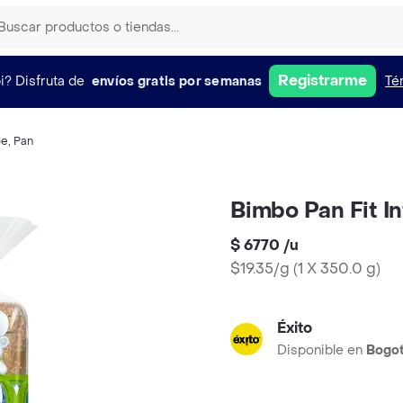
Registrarme
i?
Disfruta de
envíos gratis por semanas
Té
pe
,
Pan
Bimbo Pan Fit In
$ 6770
/
u
$19.35/g
(
1 X 350.0 g
)
Éxito
Disponible en
Bogo