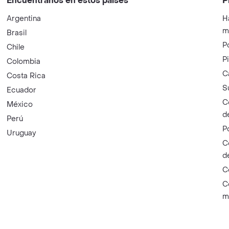
Encuéntranos en estos países
P
Argentina
H
m
Brasil
P
Chile
P
Colombia
C
Costa Rica
S
Ecuador
C
México
d
Perú
P
Uruguay
C
d
C
C
m