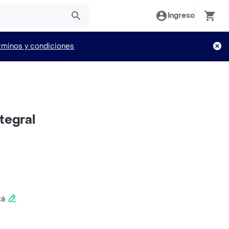
Ingreso
rminos y condiciones
tegral
tá