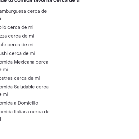
ide tu comida favorita cerca de ti
amburguesa cerca de
i
ollo cerca de mi
izza cerca de mi
afé cerca de mi
ushi cerca de mi
omida Mexicana cerca
e mi
ostres cerca de mi
omida Saludable cerca
e mi
omida a Domicilio
omida Italiana cerca de
i