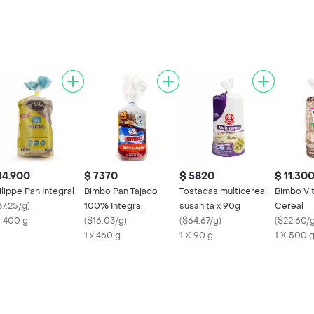
14.900
$ 7370
$ 5820
$ 11.30
ilippe Pan Integral
Bimbo Pan Tajado
Tostadas multicereal
Bimbo Vit
37.25/g
)
100% Integral
susanita x 90g
Cereal
X 400 g
(
$16.03/g
)
(
$64.67/g
)
(
$22.60/
1 x 460 g
1 X 90 g
1 X 500 