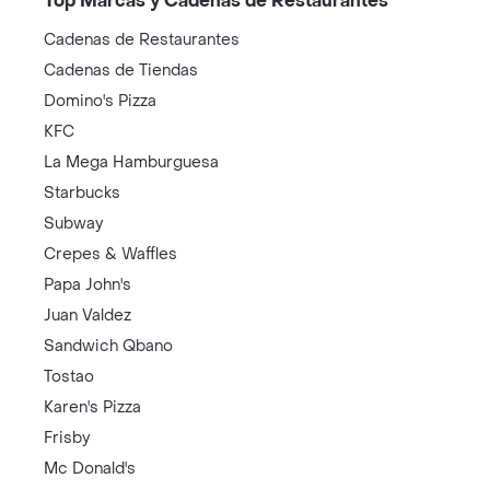
Top Marcas y Cadenas de Restaurantes
Cadenas de Restaurantes
Cadenas de Tiendas
Domino's Pizza
KFC
La Mega Hamburguesa
Starbucks
Subway
Crepes & Waffles
Papa John's
Juan Valdez
Sandwich Qbano
Tostao
Karen's Pizza
Frisby
Mc Donald's