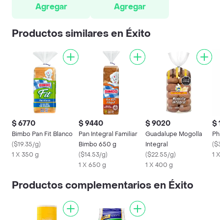
Agregar
Agregar
Productos similares en Éxito
$ 6770
$ 9440
$ 9020
$ 
Bimbo Pan Fit Blanco
Pan Integral Familiar
Guadalupe Mogolla
Ph
(
$19.35/g
)
Bimbo 650 g
Integral
(
$
1 X 350 g
(
$14.53/g
)
(
$22.55/g
)
1 
1 X 650 g
1 X 400 g
Productos complementarios en Éxito