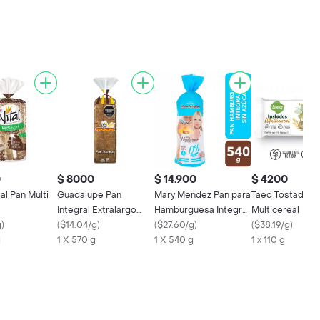
0
$ 8000
$ 14.900
$ 4200
al Pan Multi
Guadalupe Pan
Mary Mendez Pan para
Taeq Tostada
Integral Extralargo
Hamburguesa Integral
Multicereal
g
)
570 g
(
$14.04/g
)
sin Azúcar
(
$27.60/g
)
(
$38.19/g
)
g
1 X 570 g
1 X 540 g
1 x 110 g