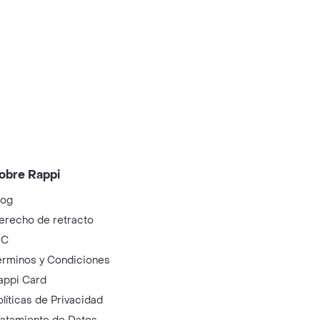
obre Rappi
log
erecho de retracto
IC
érminos y Condiciones
appi Card
olíticas de Privacidad