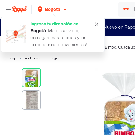
Bogotá
Ingresa tu dirección en
¿Nuevo en Rapp
Bogotá
.
Mejor servicio,
entregas más rápidas y los
precios más convenientes!
Búsquedas relacionadas:
Panaderia salada
,
Bimbo Fit
,
Bimbo
,
Guadalu
Rappi
bimbo pan fit integral