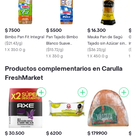
$ 7500
$ 5500
$ 16.300
$ 
Bimbo Pan Fit Integral
Pan Tajado Bimbo
Mauka Pan de Sagú
Gua
(
$21.43/g
)
Blanco Suave
Tajado sin Azúcar sin
Inte
1 X 350.0 g
Esponjoso (350 Gr)
(
$15.72/g
)
gluten
(
$36.23/g
)
(
$21
1 X 350 g
1 X 450.0 g
1 X
Productos complementarios en Carulla
FreshMarket
$ 30.500
$ 6200
$ 179.900
$ 3