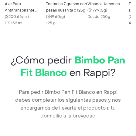
Axe Pack
Tostadas 7 granos con
Vilaseca Jamones
El 
Antitranspirante
pasas susanita x 125g
(
$179.90/g
)
sin 
Fragancia Irresistible
(
$200.66/ml
)
(
$49.60/g
)
Desde 250g
(
$7
Coco y Masmelo
1 X 152 mL
125 g
400
¿Cómo pedir
Bimbo Pan
Fit Blanco
en Rappi?
Para pedir Bimbo Pan Fit Blanco en Rappi
debes completar los siguientes pasos y nos
encargamos de llevarte el producto a tu
domicilio a la brevedad