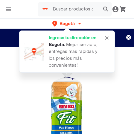
Bogotá
Regístrate
¿Nuevo en Rappi?
y disfruta de
Ingresa tu dirección en
envíos gratis por semanas
Aplican TyC
Bogotá
.
Mejor servicio,
entregas más rápidas y
los precios más
convenientes!