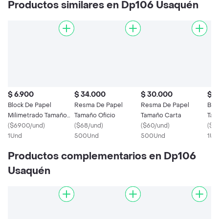
Productos similares en Dp106 Usaquén
$ 6.900
$ 34.000
$ 30.000
$ 4
Block De Papel
Resma De Papel
Resma De Papel
Blo
Milimetrado Tamaño
Tamaño Oficio
Tamaño Carta
Tam
Oficio / Hoja
(
$6900/und
)
(
$68/und
)
(
$60/und
)
(
$4
Milimetrica X 25 Hojas
1Und
500Und
500Und
1Un
Productos complementarios en Dp106
Usaquén