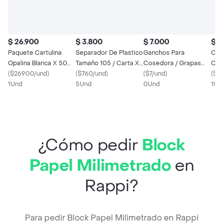
$ 26.900
$ 3.800
$ 7.000
$ 1
Paquete Cartulina
Separador De Plastico
Ganchos Para
Car
Opalina Blanca X 50
Tamaño 105 / Carta X
Cosedora / Grapas
Car
Hojas – 180g –
(
$26900/und
)
5 Und
(
$760/und
)
5000 Und
(
$7/und
)
(
$1
Tamaño Carta
1Und
5Und
0Und
1Un
¿Cómo pedir
Block
Papel Milimetrado
en
Rappi?
Para pedir Block Papel Milimetrado en Rappi