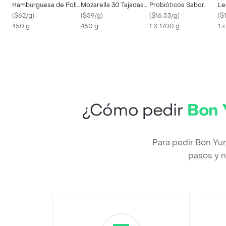
Hamburguesa de Pollo
Mozarella 30 Tajadas
Probióticos Sabor
Le
Apanado
(
$62/g
)
450 g
(
$59/g
)
Frutos Rojos
(
$16.53/g
)
In
(
$
450 g
450 g
1 X 1700 g
1 
¿Cómo pedir
Bon 
Para pedir Bon Yu
pasos y n