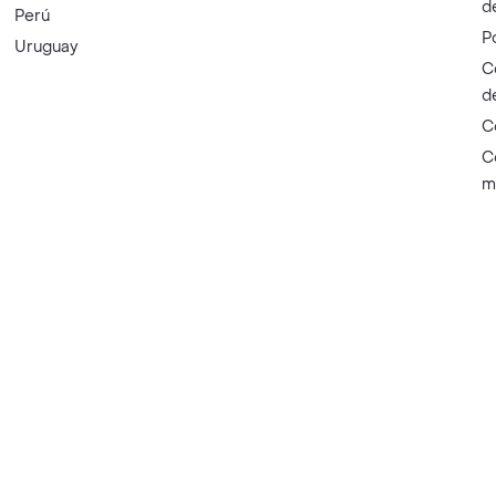
d
Perú
P
Uruguay
C
d
C
C
m