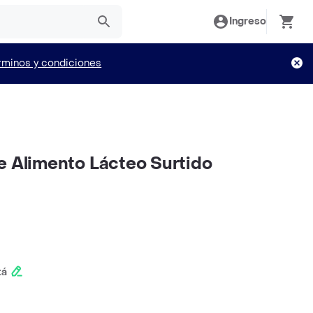
Ingreso
rminos y condiciones
e Alimento Lácteo Surtido
tá