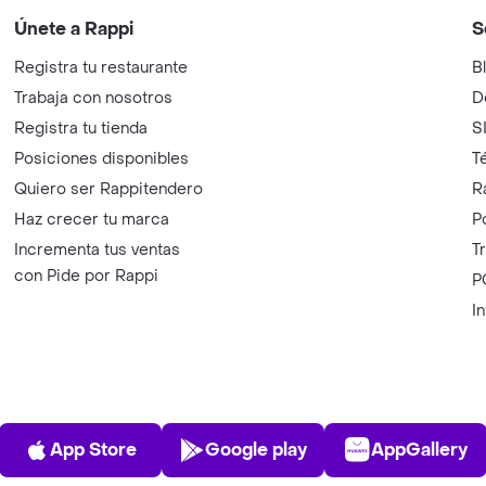
Únete a Rappi
S
Registra tu restaurante
B
Trabaja con nosotros
D
Registra tu tienda
S
Posiciones disponibles
T
Quiero ser Rappitendero
R
Haz crecer tu marca
P
Incrementa tus ventas
T
con Pide por Rappi
P
I
App Store
Play Store
AppGalle
App Store
Google play
AppGallery