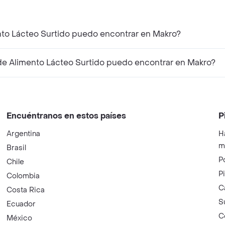
nto Lácteo Surtido puedo encontrar en Makro?
e Alimento Lácteo Surtido puedo encontrar en Makro?
Encuéntranos en estos países
P
Argentina
H
m
Brasil
P
Chile
P
Colombia
C
Costa Rica
S
Ecuador
C
México