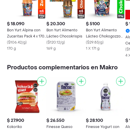
$ 18.090
$ 20.300
$ 5100
$ 
Bon Yurt Alpina con
Bon Yurt Alimento
Bon Yurt Alimento
Zucaritas Pack 4 x 170
Lácteo Chocokrispis
Lácteo Chokogozzo
Al
g
(
$106.42/g
)
(
$120.12/g
)
172 g
(
$29.83/g
)
Ce
170 g
169 g
1 X 171 g
(
$
4 
Productos complementarios en Makro
$ 27.900
$ 26.550
$ 28.100
$ 
Kokoriko
Finesse Queso
Finesse Yogurt con
Al