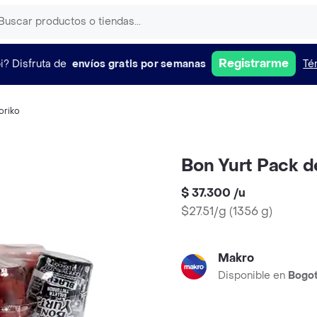
Registrarme
i?
Disfruta de
envíos gratis por semanas
Té
oriko
Bon Yurt Pack d
$ 37.300
/
u
$27.51/g
(
1356 g
)
Makro
Disponible en
Bogo