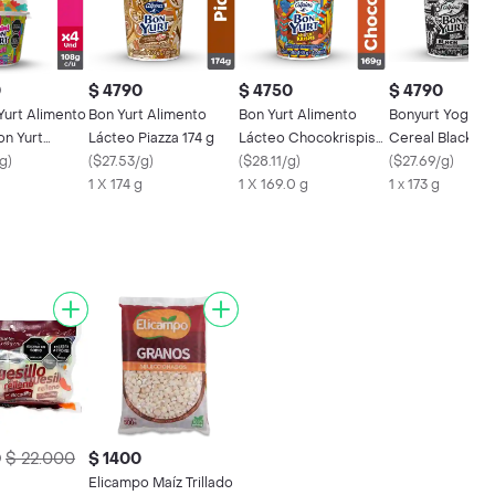
0
$ 4790
$ 4750
$ 4790
Yurt Alimento
Bon Yurt Alimento
Bon Yurt Alimento
Bonyurt Yogurt
on Yurt
Lácteo Piazza 174 g
Lácteo Chocokrispis
Cereal Black
rolli
/g
)
(
$27.53/g
)
169 g
(
$28.11/g
)
(
$27.69/g
)
1 X 174 g
1 X 169.0 g
1 x 173 g
0
$ 22.000
$ 1400
Elicampo Maíz Trillado