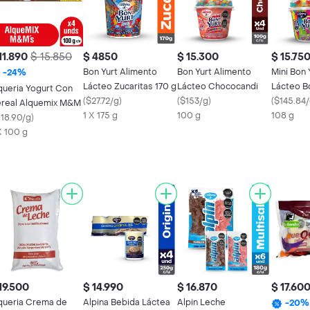
11.890
$ 15.850
$ 4850
$ 15.300
$ 15.75
Bon Yurt Alimento
Bon Yurt Alimento
Mini Bon 
-
24
%
Lácteo Zucaritas 170 g
Lácteo Chococandi
Lácteo B
queria Yogurt Con
(
$27.72/g
)
(
$153/g
)
Gomitas T
(
$145.84
real Alquemix M&M
1 X 175 g
100 g
108 g
118.90/g
)
X 100 g
19.500
$ 14.990
$ 16.870
$ 17.60
queria Crema de
Alpina Bebida Láctea
Alpin Leche
-
20
%