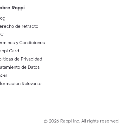
obre Rappi
log
erecho de retracto
IC
érminos y Condiciones
appi Card
olíticas de Privacidad
ratamiento de Datos
QRs
nformación Relevante
ry
©
2026
Rappi Inc. All rights reserved.