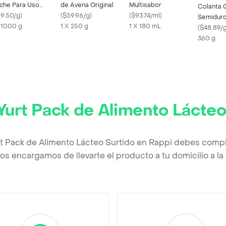
che Para Uso
de Avena Original
Multisabor
Colanta 
stitucional
19.50/g
)
(
$59.96/g
)
(
$93.74/ml
)
Semiduro
x 1000 g
1 X 250 g
1 X 180 mL
(
$48.89/
360 g
Yurt Pack de Alimento Lácteo
rt Pack de Alimento Lácteo Surtido en Rappi debes comple
os encargamos de llevarte el producto a tu domicilio a l