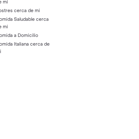
e mi
ostres cerca de mi
omida Saludable cerca
e mi
omida a Domicilio
omida Italiana cerca de
i