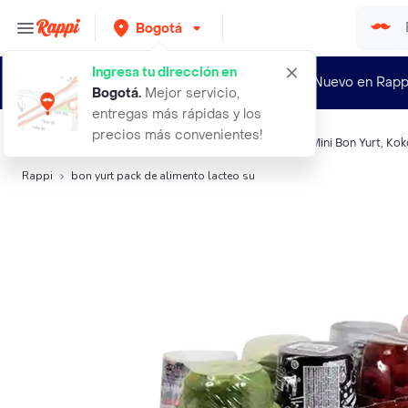
Bogotá
Ingresa tu dirección en
¿Nuevo en Rapp
Bogotá
.
Mejor servicio,
entregas más rápidas y los
precios más convenientes!
Búsquedas relacionadas:
Yogurt
,
Bon Yurt
,
Alquemix
,
Mini Bon Yurt
,
Kok
Rappi
bon yurt pack de alimento lacteo su