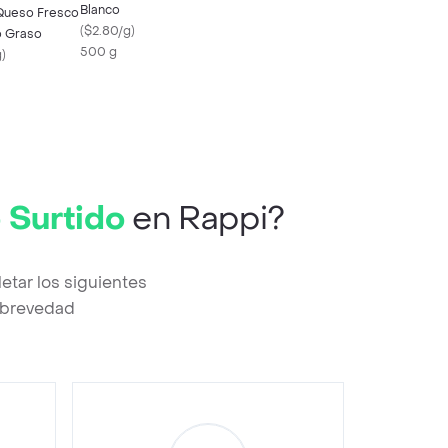
Blanco
Queso Fresco
(
$2.80/g
)
 Graso
500 g
g
)
 Surtido
en Rappi?
tar los siguientes
a brevedad