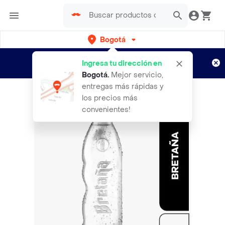
Bogotá
Regístrate
¿Nuevo en Rappi?
y disfruta de
Ingresa tu dirección en
envíos gratis por semanas
Aplican TyC
Bogotá
.
Mejor servicio,
entregas más rápidas y
los precios más
convenientes!