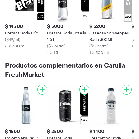
$ 14.700
$ 5000
$ 5200
$ 1
Bretaña Soda Frío
Bretana Soda Botella
Gaseosa Schweppes
Fre
(
$49/ml
)
1.5 l
Soda 300ML
(
$3.
6 X 300 mL
(
$3.34/ml
)
(
$17.34/ml
)
1 X
1 X 1.5 L
1 X 300 mL
Productos complementarios en Carulla
FreshMarket
$ 1500
$ 2500
$ 1400
$ 7
Colombiana Pet (1
Bretaña Soda
Frescampo Soda
Wyb