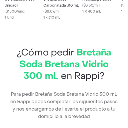
Unidad)
Carbonatada 310 mL
(
$3.50/ml
)
(
$10
(
$1500/und
)
(
$8.07/ml
)
1 X 400 mL
1 X
1 Und
1 x 310 mL
¿Cómo pedir
Bretaña
Soda Bretana Vidrio
300 mL
en Rappi?
Para pedir Bretaña Soda Bretana Vidrio 300 mL
en Rappi debes completar los siguientes pasos
y nos encargamos de llevarte el producto a tu
domicilio a la brevedad