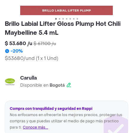
Brillo Labial Lifter Gloss Plump Hot Chili
Maybelline 5.4 mL
$ 53.680
/
u
$ 67.100
/
u
-
20
%
$53680/und
(
1 x 1 Und
)
Carulla
Disponible en
Bogotá
Compra con tranquilidad y seguridad en Rappi
Nos enfocamos en ofrecerte los mejores precios, proteger tus
compras y que puedas utilizar el medio de pago más practico
para ti.
Conoce más...