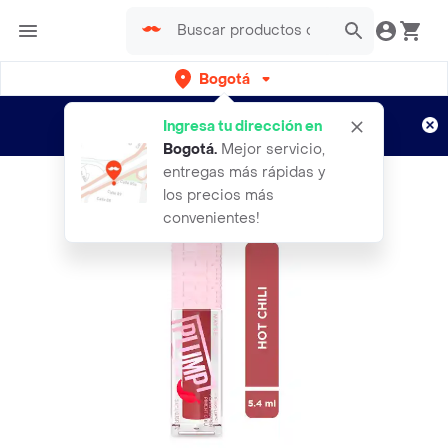
Bogotá
Regístrate
¿Nuevo en Rappi?
y disfruta de
Ingresa tu dirección en
envíos gratis por semanas
Aplican TyC
Bogotá
.
Mejor servicio,
entregas más rápidas y
los precios más
convenientes!