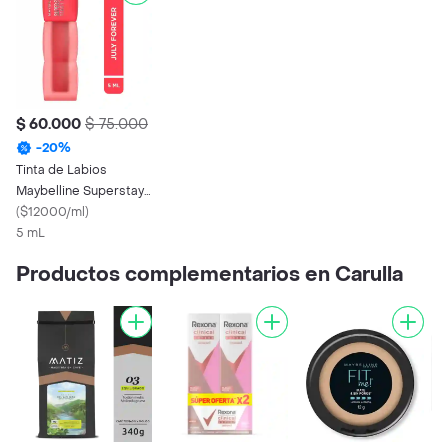
$ 60.000
$ 75.000
-
20
%
Tinta de Labios
Maybelline Superstay
Teddy Tint 35 July
(
$12000/ml
)
Forever
5 mL
Productos complementarios en Carulla