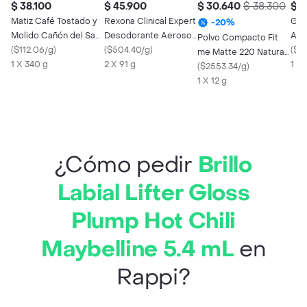
$ 38.100
$ 45.900
$ 30.640
$ 38.300
$ 4
Matiz Café Tostado y
Rexona Clinical Expert
Gla
-
20
%
Molido Cañón del San
Desodorante Aerosol
Ace
Polvo Compacto Fit
Juan 03
(
$112.06/g
)
Mujer 2 X 91G
(
$504.40/g
)
Abra
(
$19
me Matte 220 Natural
1 X 340 g
2 X 91 g
mul
1 X 
Beige Maybelline
(
$2553.34/g
)
1 X 12 g
¿Cómo pedir
Brillo
Labial Lifter Gloss
Plump Hot Chili
Maybelline 5.4 mL
en
Rappi?