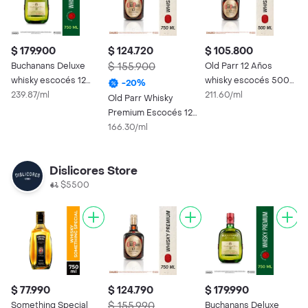
$ 179.900
$ 124.720
$ 105.800
$
Buchanans Deluxe
$ 155.900
Old Parr 12 Años
$
whisky escocés 12
whisky escocés 500
-
20
%
años 750 ml
239.87/ml
ml
211.60/ml
Old Parr Whisky
S
Premium Escocés 12
W
Años
166.30/ml
8
Dislicores Store
$5500
$ 77.990
$ 124.790
$ 179.990
Something Special
$ 155.990
Buchanans Deluxe