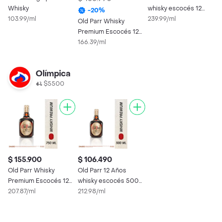
Whisky
whisky escocés 12
-
20
%
103.99/ml
años 750 ml
239.99/ml
Old Parr Whisky
Premium Escocés 12
Años
166.39/ml
Olímpica
$5500
$ 155.900
$ 106.490
Old Parr Whisky
Old Parr 12 Años
Premium Escocés 12
whisky escocés 500
Años
207.87/ml
ml
212.98/ml