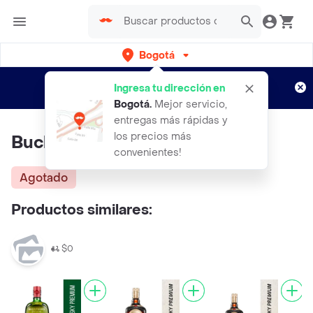
Bogotá
Regístrate
¿Nuevo en Rappi?
y disfruta de
Ingresa tu dirección en
envíos gratis por semanas
Aplican TyC
Bogotá
.
Mejor servicio,
entregas más rápidas y
los precios más
Buchanans Deluxe
convenientes!
Agotado
Productos similares:
$0