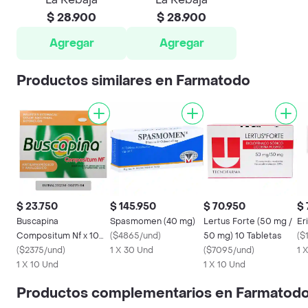
$ 28.900
$ 28.900
Agregar
Agregar
Productos similares en Farmatodo
$ 23.750
$ 145.950
$ 70.950
$ 
Buscapina
Spasmomen (40 mg)
Lertus Forte (50 mg /
Er
Compositum Nf x 10
(
$4865/und
)
50 mg) 10 Tabletas
(
$
Tabletas
(
$2375/und
)
1 X 30 Und
(
$7095/und
)
1 
1 X 10 Und
1 X 10 Und
Productos complementarios en Farmatod