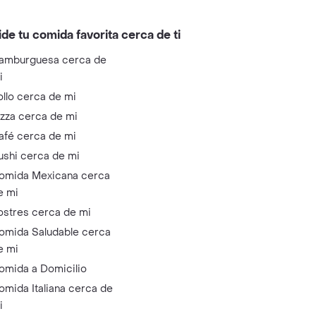
ide tu comida favorita cerca de ti
amburguesa cerca de
i
ollo cerca de mi
izza cerca de mi
afé cerca de mi
ushi cerca de mi
omida Mexicana cerca
e mi
ostres cerca de mi
omida Saludable cerca
e mi
omida a Domicilio
omida Italiana cerca de
i