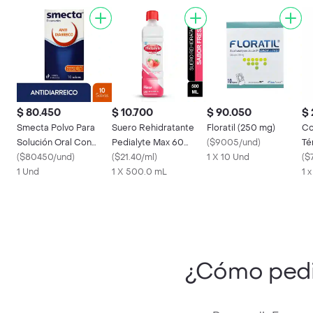
$ 80.450
$ 10.700
$ 90.050
$ 
Smecta Polvo Para
Suero Rehidratante
Floratil (250 mg)
Co
Solución Oral Con
Pedialyte Max 60
(
$9005/und
)
Té
Sabor a Naranja y
(
$80450/und
)
Fresa Frasco 500 mL
(
$21.40/ml
)
1 X 10 Und
Me
(
$
Vainilla
1 Und
1 X 500.0 mL
1 
¿Cómo ped