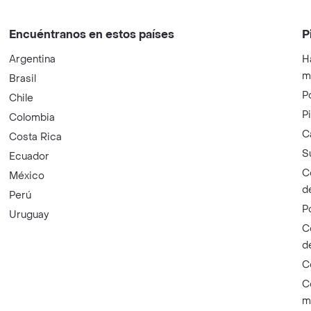
Encuéntranos en estos países
P
Argentina
H
m
Brasil
P
Chile
P
Colombia
C
Costa Rica
S
Ecuador
C
México
d
Perú
P
Uruguay
C
d
C
C
m