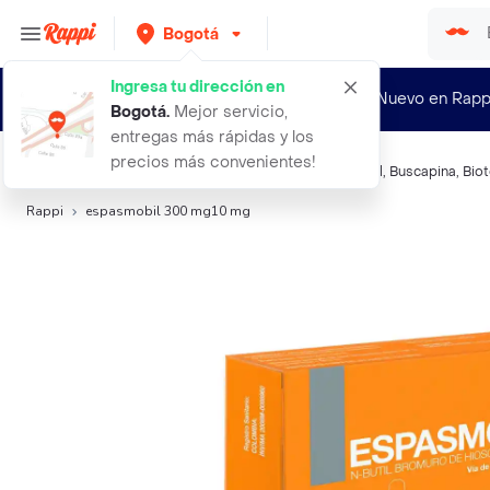
Bogotá
Ingresa tu dirección en
¿Nuevo en Rapp
Bogotá
.
Mejor servicio,
entregas más rápidas y los
precios más convenientes!
Búsquedas relacionadas:
Dolor menstrual
,
Espasmobil
,
Buscapina
,
Bio
Rappi
espasmobil 300 mg10 mg