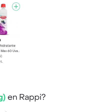
0
hidratante
e Max 60 Uva
00 mL
l
)
mL
g)
en Rappi?