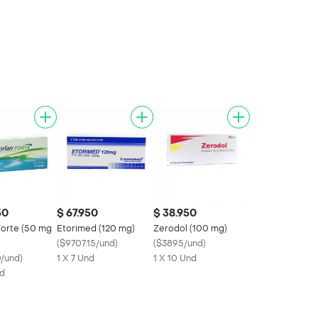
50
$ 67.950
$ 38.950
Forte (50 mg
Etorimed (120 mg)
Zerodol (100 mg)
(
$9707.15/und
)
(
$3895/und
)
0/und
)
1 X 7 Und
1 X 10 Und
nd