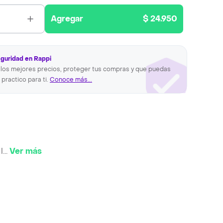
Agregar
$ 24.950
eguridad en Rappi
los mejores precios, proteger tus compras y que puedas
 practico para ti.
Conoce más...
l
...
Ver más