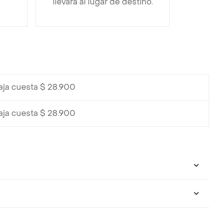
llevará al lugar de destino.
aja cuesta $ 28.900
aja cuesta $ 28.900