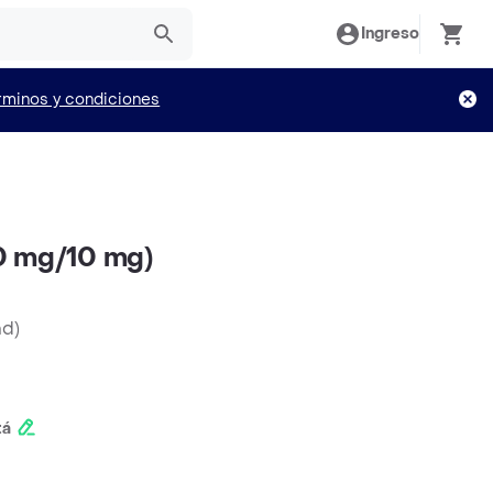
Ingreso
rminos y condiciones
0 mg/10 mg)
nd
)
tá