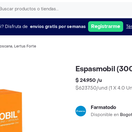
Registrarme
i?
Disfruta de
envíos gratis por semanas
Té
toscana
,
Lertus Forte
Espasmobil (30
$ 24.950
/
u
$6237.50/und
(
1 X 4.0 U
Farmatodo
Disponible en
Bogo