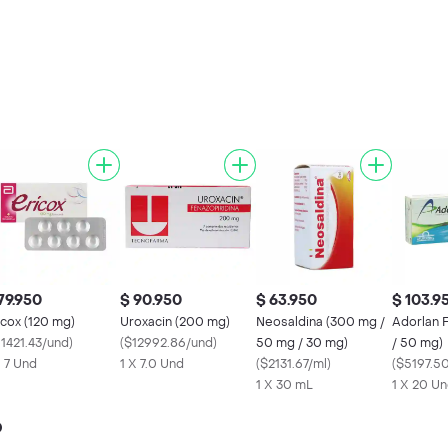
79.950
$ 90.950
$ 63.950
$ 103.9
icox (120 mg)
Uroxacin (200 mg)
Neosaldina (300 mg /
Adorlan 
11421.43/und
)
(
$12992.86/und
)
50 mg / 30 mg)
/ 50 mg)
X 7 Und
1 X 7.0 Und
(
$2131.67/ml
)
(
$5197.5
1 X 30 mL
1 X 20 U
o