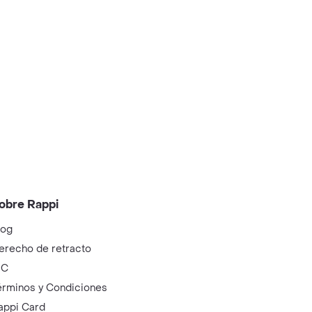
obre Rappi
log
erecho de retracto
IC
érminos y Condiciones
appi Card