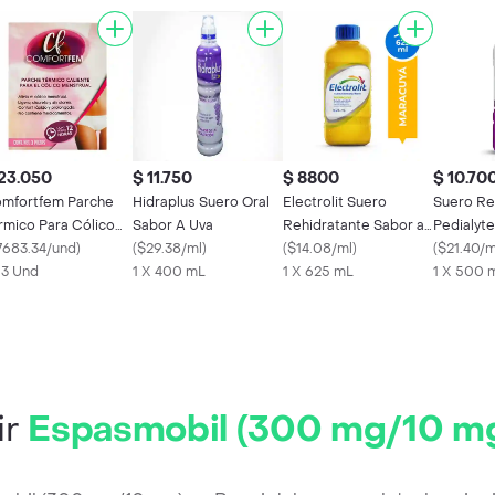
23.050
$ 11.750
$ 8800
$ 10.70
mfortfem Parche
Hidraplus Suero Oral
Electrolit Suero
Suero Re
rmico Para Cólico
Sabor A Uva
Rehidratante Sabor a
Pedialyt
nstrual
7683.34/und
)
(
$29.38/ml
)
Maracuyá
(
$14.08/ml
)
Frasco 5
(
$21.40/m
x 3 Und
1 X 400 mL
1 X 625 mL
1 X 500 
ir
Espasmobil (300 mg/10 m