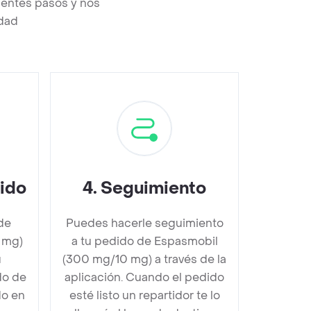
ientes pasos y nos
edad
dido
4
.
Seguimiento
de
Puedes hacerle seguimiento
 mg)
a tu pedido de Espasmobil
u
(300 mg/10 mg) a través de la
do de
aplicación. Cuando el pedido
do en
esté listo un repartidor te lo