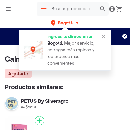
Bogotá
Regístrate
¿Nuevo en Rappi?
y disfruta de
Ingresa tu dirección en
envíos gratis por semanas
Aplican TyC
Bogotá
.
Mejor servicio,
entregas más rápidas y
los precios más
Calmiforz Gatos 60 Nuggets
convenientes!
Agotado
Productos similares:
PETUS By Silveragro
$5500