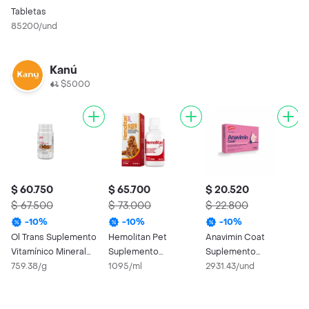
Tabletas
85200/und
Kanú
$5000
$ 60.750
$ 65.700
$ 20.520
$ 67.500
$ 73.000
$ 22.800
-
10
%
-
10
%
-
10
%
Ol Trans Suplemento
Hemolitan Pet
Anavimin Coat
Vitamínico Mineral
Suplemento
Suplemento
para Perros y Gatos
759.38/g
Vitamínico para Perros
1095/ml
Alimenticio para
2931.43/und
y Gatos
Perros y Gatos