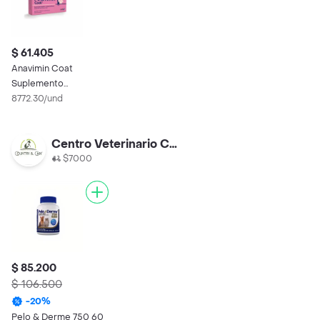
$ 61.405
Anavimin Coat
Suplemento
Alimenticio para
8772.30/und
Perros y Gatos
Centro Veterinario Country Can
$7000
$ 85.200
$ 106.500
-
20
%
Pelo & Derme 750 60