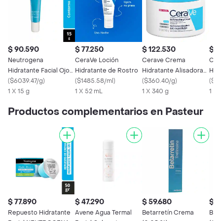
$ 90.590
$ 77.250
$ 122.530
$ 7
Neutrogena
CeraVe Loción
Cerave Crema
Cer
Hidratante Facial Ojos
Hidratante de Rostro
Hidratante Alisadora
Hid
Hydro Boost
(
$6039.47/g
)
(
$1485.58/ml
)
Anti Rugosidades
(
$360.40/g
)
SPF
(
$1
1 X 15 g
1 X 52 mL
1 X 340 g
1 X
Productos complementarios en Pasteur
$ 77.890
$ 47.290
$ 59.680
$ 7
Repuesto Hidratante
Avene Agua Termal
Betarretín Crema
Bet