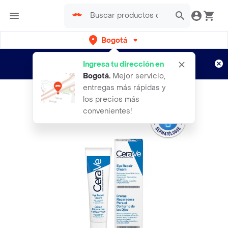
Bogotá
Regístrate
¿Nuevo en Rappi?
y disfruta de
Ingresa tu dirección en
envíos gratis por semanas
Aplican TyC
Bogotá
.
Mejor servicio,
entregas más rápidas y
los precios más
convenientes!