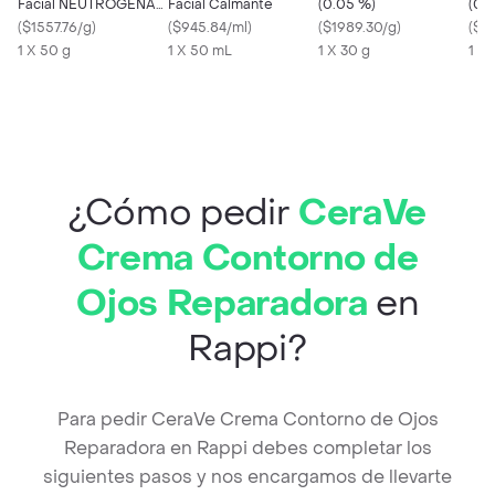
Facial NEUTROGENA
Facial Calmante
(0.05 %)
(0.
Hydro Boost 50 GR
(
$1557.76/g
)
(
$945.84/ml
)
(
$1989.30/g
)
(
$25
1 X 50 g
1 X 50 mL
1 X 30 g
1 X 
¿Cómo pedir
CeraVe
Crema Contorno de
Ojos Reparadora
en
Rappi?
Para pedir CeraVe Crema Contorno de Ojos
Reparadora en Rappi debes completar los
siguientes pasos y nos encargamos de llevarte