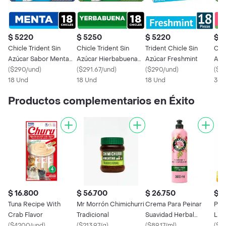
$ 5220
$ 5250
$ 5220
$ 
Chicle Trident Sin
Chicle Trident Sin
Trident Chicle Sin
Chic
Azúcar Sabor Menta
Azúcar Hierbabuena
Azúcar Freshmint
Azú
18 Und
(
$290/und
)
18 Und
(
$291.67/und
)
(
$290/und
)
Und
(
$17
18 Und
18 Und
18 Und
30.
Productos complementarios en Éxito
$ 16.800
$ 56.700
$ 26.750
$ 
Tuna Recipe With
Mr Morrón Chimichurri
Crema Para Peinar
Past
Crab Flavor
Tradicional
Suavidad Herbal
Lim
(
$4200/und
)
(
$213.97/g
)
Essences 300 mL
(
$89.17/ml
)
Mi(1
(
$18