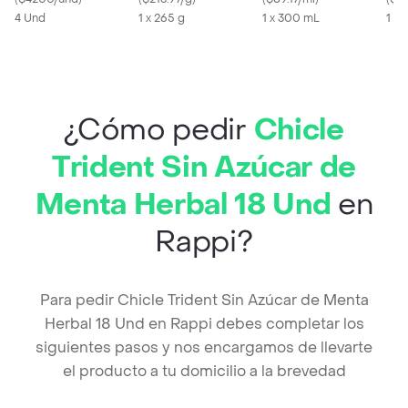
4 Und
1 x 265 g
1 x 300 mL
1 X 
¿Cómo pedir
Chicle
Trident Sin Azúcar de
Menta Herbal 18 Und
en
Rappi?
Para pedir Chicle Trident Sin Azúcar de Menta
Herbal 18 Und en Rappi debes completar los
siguientes pasos y nos encargamos de llevarte
el producto a tu domicilio a la brevedad