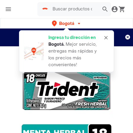
Bogotá
Regístrate
¿Nuevo en Rappi?
y disfruta de
Ingresa tu dirección en
envíos gratis por semanas
Aplican TyC
Bogotá
.
Mejor servicio,
entregas más rápidas y
los precios más
convenientes!