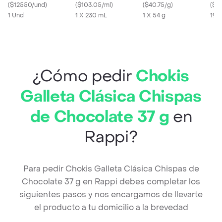
(
$12550/und
)
Love (230 Ml)
(
$103.05/ml
)
(
$40.75/g
)
Cho
(
$11
1 Und
1 X 230 mL
1 X 54 g
19 g
¿Cómo pedir
Chokis
Galleta Clásica Chispas
de Chocolate 37 g
en
Rappi?
Para pedir Chokis Galleta Clásica Chispas de
Chocolate 37 g en Rappi debes completar los
siguientes pasos y nos encargamos de llevarte
el producto a tu domicilio a la brevedad