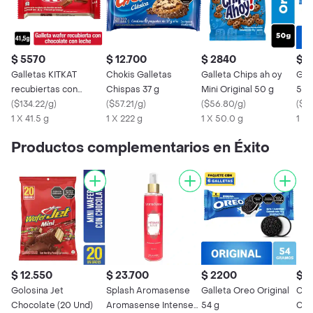
$ 5570
$ 12.700
$ 2840
$ 
Galletas KITKAT
Chokis Galletas
Galleta Chips ah oy
Gall
recubiertas con
Chispas 37 g
Mini Original 50 g
54 
chocolate con leche x
(
$134.22/g
)
(
$57.21/g
)
(
$56.80/g
)
(
$40
41,5g
1 X 41.5 g
1 X 222 g
1 X 50.0 g
1 X 
Productos complementarios en Éxito
$ 12.550
$ 23.700
$ 2200
$ 
Golosina Jet
Splash Aromasense
Galleta Oreo Original
Cho
Chocolate (20 Und)
Aromasense Intense
54 g
Con