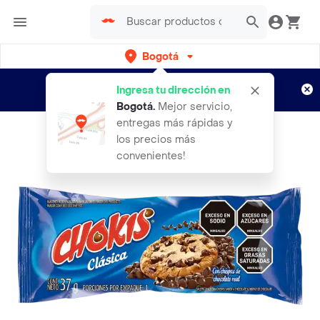
Bogotá
Regístrate
¿Nuevo en Rappi?
y disfruta de
Ingresa tu dirección en
envíos gratis por semanas
Aplican TyC
Bogotá
.
Mejor servicio,
entregas más rápidas y
los precios más
convenientes!