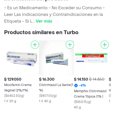
- Es un Medicamento - No Exceder su Consumo -
Leer Las Indicaciones y Contraindicaciones en la
Etiqueta - Si L
...
Ver más
Productos similares en Turbo
$ 129.050
$ 16.300
$ 14.150
$ 14.850
$ 6
Micofentin Crema
Clotrimazol La Sante(1
Gyn
-
4
%
Vaginal (2%/1%)
%)
Vagi
Memphis Clotrimazol
(
$6452.50/g
)
(
$407.50/g
)
(
$3
Crema Tópica (1% )
1 X 20 g
1 X 40 g
1 X 
(
$353.75/g
)
40 g