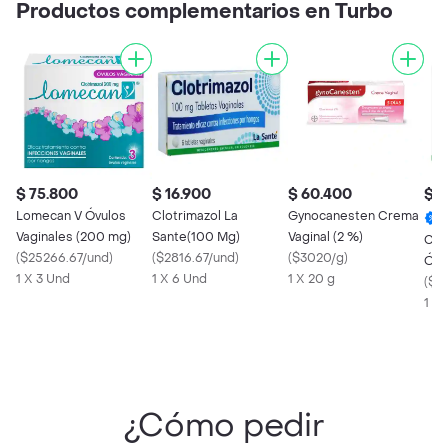
Productos complementarios en Turbo
$ 75.800
$ 16.900
$ 60.400
$ 2
Lomecan V Óvulos
Clotrimazol La
Gynocanesten Crema
Vaginales (200 mg)
Sante(100 Mg)
Vaginal (2 %)
Col
(
$25266.67/und
)
(
$2816.67/und
)
(
$3020/g
)
Óvu
1 X 3 Und
1 X 6 Und
1 X 20 g
Cáp
(
$2
1 X
¿Cómo pedir