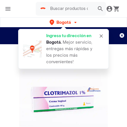
Bogotá
Regístrate
¿Nuevo en Rappi?
y disfruta de
Ingresa tu dirección en
envíos gratis por semanas
Aplican TyC
Bogotá
.
Mejor servicio,
entregas más rápidas y
los precios más
convenientes!