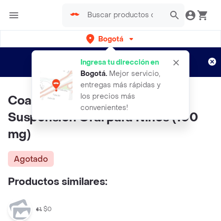
Bogotá
Regístrate
¿Nuevo en Rappi?
y disfruta de
Ingresa tu dirección en
envíos gratis por semanas
Aplican TyC
Bogotá
.
Mejor servicio,
entregas más rápidas y
los precios más
Coaspharma Ibuprofeno
convenientes!
Suspensión Oral para Niños (100
mg)
Agotado
Productos similares:
$0