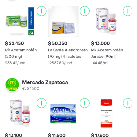
$ 22.450
$ 50.350
$ 13.000
$
Mk Acetaminofén
La Santé Alendronato
Mk Acetaminofén
D
(500 mg)
(70 mg) 4 Tabletas
Jarabe (90ml)
m
935.42/und
12587.50/und
144.45/ml
2
Mercado Zapatoca
$4500
$ 13.100
$ 11.600
$ 17.600
$