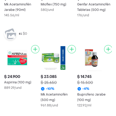
Mk Acetaminofén
Mioflex (750 mg)
Genfar Acetaminofén
D
Jarabe (90ml)
580/und
Tabletas (500 mg)
m
145.56/ml
176/und
1
$0
$ 24.900
$ 23.085
$ 14.745
Aspirina (100 mg)
$ 25.650
$ 15.500
889.29/und
-
10
%
-
4
%
Mk Acetaminofén
Ibuprofeno Jarabe
(500 mg)
(100 mg)
961.88/und
122.92/ml