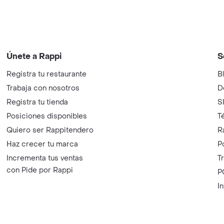
Únete a Rappi
S
Registra tu restaurante
B
Trabaja con nosotros
D
Registra tu tienda
S
Posiciones disponibles
T
Quiero ser Rappitendero
R
Haz crecer tu marca
P
Incrementa tus ventas
T
con Pide por Rappi
P
I