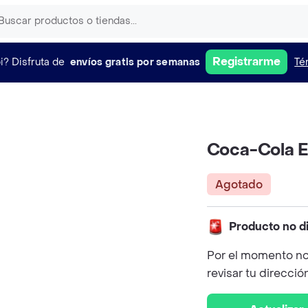
Registrarme
i?
Disfruta de
envíos gratis por semanas
Té
Coca-Cola E
Agotado
Producto no d
Por el momento no
revisar tu direcció