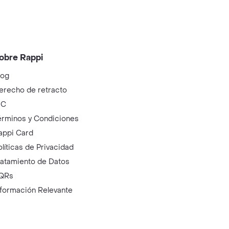
obre Rappi
log
erecho de retracto
IC
érminos y Condiciones
appi Card
olíticas de Privacidad
ratamiento de Datos
QRs
nformación Relevante