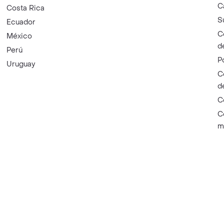
C
Costa Rica
S
Ecuador
C
México
d
Perú
P
Uruguay
C
d
C
C
m