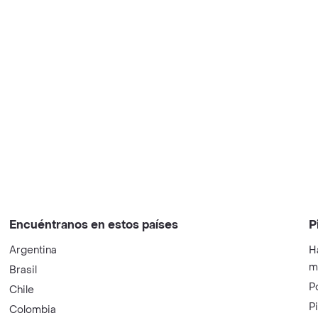
Encuéntranos en estos países
P
Argentina
H
m
Brasil
P
Chile
P
Colombia