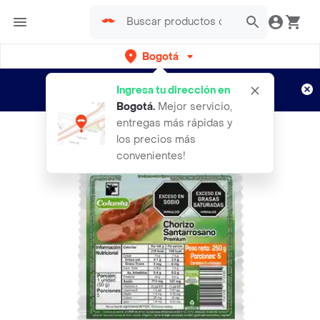
Bogotá
Regístrate
¿Nuevo en Rappi?
y disfruta de
Ingresa tu dirección en
envíos gratis por semanas
Aplican TyC
Bogotá
.
Mejor servicio,
entregas más rápidas y
los precios más
convenientes!