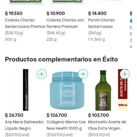
$ 19.350
$ 10.900
$ 14.400
$ 1
Colanta Chorizo
Colanta Chorizo con
Porchi Chorizo
Santarrosano Premiun
Ternera Premium
Santarrosano
Col
(
$38.70/g
)
(
$48.45/g
)
(
$40/g
)
Cam
500 g
225 g
1 X 360 g
Sel
(
$3
450
Productos complementarios en Éxito
$ 26.750
$ 126.700
$ 103.700
Ana Maria Delineador
Colágeno Marino Uva
Monticello Aceite de
Líquido Negro
New Health 1000 g
Oliva Extra Virgen
(
$26750/und
)
(
$126700/und
)
(
$103.70/ml
)