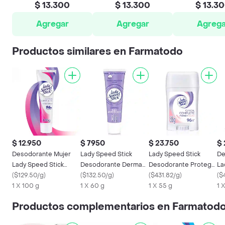
$ 13.300
$ 13.300
$ 13.3
Agregar
Agregar
Agrega
Productos similares en Farmatodo
$ 12.950
$ 7950
$ 23.750
$ 
Desodorante Mujer
Lady Speed Stick
Lady Speed Stick
De
Lady Speed Stick
Desodorante Derma
Desodorante Protege
La
Clinico
(
$129.50/g
)
Hair Minimizer Mujer
(
$132.50/g
)
Aclara Crema 55 g
(
$431.82/g
)
De
(
$
Antitranspirante Tubo
1 X 100 g
60 g
1 X 60 g
1 X 55 g
Ná
1 
100g
Productos complementarios en Farmatod