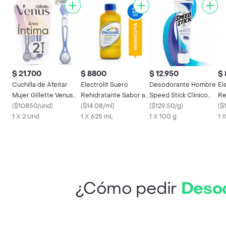
$ 21.700
$ 8800
$ 12.950
$
Cuchilla de Afeitar
Electrolit Suero
Desodorante Hombre
El
Mujer Gillette Venus
Rehidratante Sabor a
Speed Stick Clinico
Re
Íntima 2 Und
(
$10850/und
)
Maracuyá
(
$14.08/ml
)
Antitranspirante Tubo
(
$129.50/g
)
Az
(
$
1 X 2 Und
1 X 625 mL
100g
1 X 100 g
1 
¿Cómo pedir
Desod