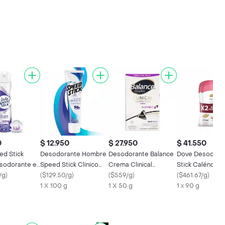
0
$ 12.950
$ 27.950
$ 41.550
ed Stick
Desodorante Hombre
Desodorante Balance
Dove Desodora
sodorante en
Speed Stick Clinico
Crema Clinical
Stick Caléndula
91 g
/g
)
Antitranspirante Tubo
(
$129.50/g
)
Invisible Mujer 50Gr
(
$559/g
)
(
$461.67/g
)
100g
1 X 100 g
1 X 50 g
1 x 90 g