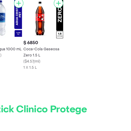
$ 6850
Agua 1000 mL
Coca-Cola Gaseosa
l
)
Zero 1.5 L
(
$4.57/ml
)
1 X 1.5 L
ck Clinico Protege