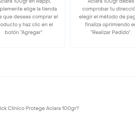
clara 100gr en Rappi,
Aclara 100gr debes
plemente elige la tienda
comprobar tu direcció
la que deseas comprar el
elegir el método de pa
oducto y haz clic en el
finaliza oprimiendo e
botón “Agregar”.
“Realizar Pedido”.
ck Clinico Protege Aclara 100gr?