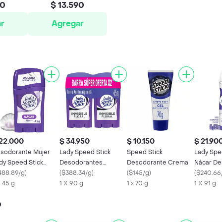
00
$ 13.590
r
Agregar
22.000
$ 34.950
$ 10.150
$ 21.90
sodorante Mujer
Lady Speed Stick
Speed Stick
Lady Spe
dy Speed Stick
Desodorantes
Desodorante Crema
Nácar De
rma + Aclarado
488.89/g
)
Invisible Floral 90 g
(
$388.34/g
)
(
$145/g
)
Aerosol 
(
$240.66
car 45 g
X 45 g
1 X 90 g
1 x 70 g
1 X 91 g
o