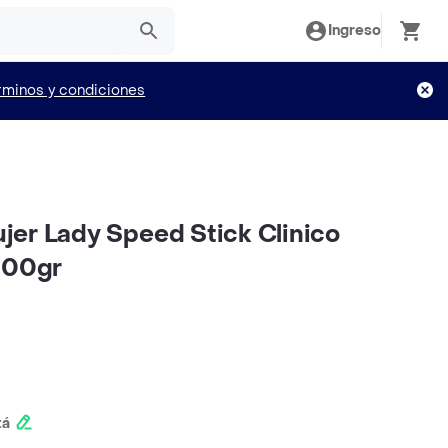
Ingreso
rminos y condiciones
er Lady Speed Stick Clinico
100gr
tá