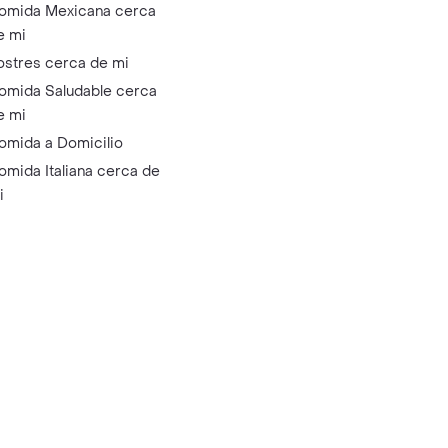
omida Mexicana cerca
e mi
ostres cerca de mi
omida Saludable cerca
e mi
omida a Domicilio
omida Italiana cerca de
i