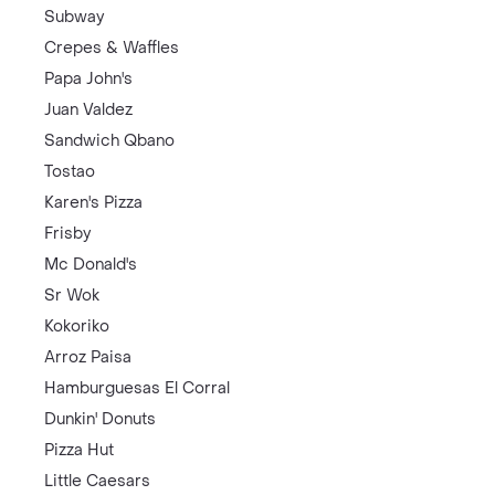
Subway
Crepes & Waffles
Papa John's
Juan Valdez
Sandwich Qbano
Tostao
Karen's Pizza
Frisby
Mc Donald's
Sr Wok
Kokoriko
Arroz Paisa
Hamburguesas El Corral
Dunkin' Donuts
Pizza Hut
Little Caesars