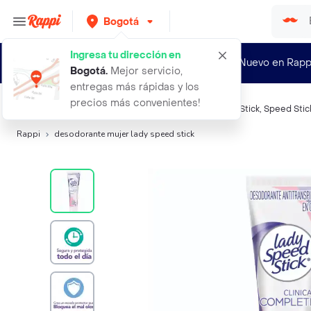
Bogotá
Ingresa tu dirección en
¿Nuevo en Rapp
Bogotá
.
Mejor servicio,
entregas más rápidas y los
precios más convenientes!
Búsquedas relacionadas:
Desodorantes
,
Lady Speed Stick
,
Speed Stic
Rappi
desodorante mujer lady speed stick