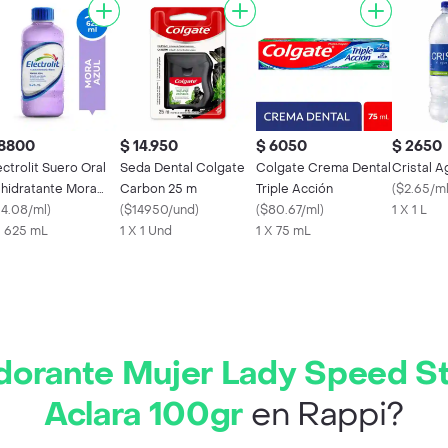
 8800
$ 14.950
$ 6050
$ 2650
ectrolit Suero Oral
Seda Dental Colgate
Colgate Crema Dental
Cristal 
hidratante Mora
Carbon 25 m
Triple Acción
(
$2.65/m
ul
14.08/ml
)
(
$14950/und
)
(
$80.67/ml
)
1 X 1 L
X 625 mL
1 X 1 Und
1 X 75 mL
orante Mujer Lady Speed Sti
Aclara 100gr
en Rappi?