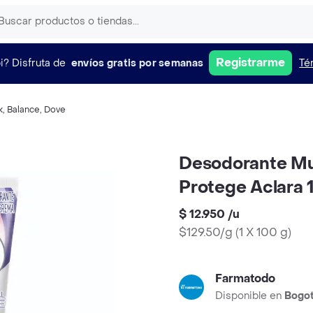
Registrarme
i?
Disfruta de
envíos gratis por semanas
Té
k
,
Balance
,
Dove
Desodorante Muj
Protege Aclara 
$ 12.950
/
u
$129.50/g
(
1 X 100 g
)
Farmatodo
Disponible en
Bogo