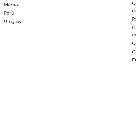
C
México
d
Perú
P
Uruguay
C
d
C
C
m