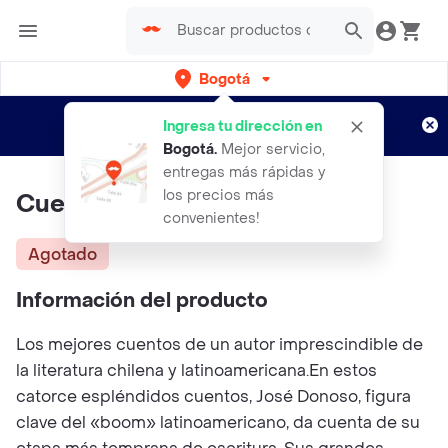
Bogotá
Regístrate
¿Nuevo en Rappi?
y disfruta de
Ingresa tu dirección en
envíos gratis por semanas
Aplican TyC
Bogotá
.
Mejor servicio,
entregas más rápidas y
los precios más
Cuentos reunidos
convenientes!
Agotado
Información del producto
Los mejores cuentos de un autor imprescindible de
la literatura chilena y latinoamericana.En estos
catorce espléndidos cuentos, José Donoso, figura
clave del «boom» latinoamericano, da cuenta de su