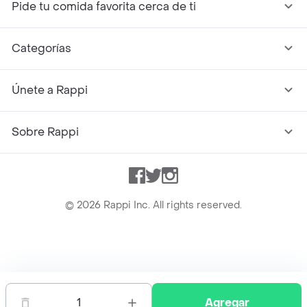
Pide tu comida favorita cerca de ti
Categorías
Únete a Rappi
Sobre Rappi
Facebook
Twitter
Instagram
©
2026
Rappi Inc. All rights reserved.
Rappi S.A.S. --- NIT 900.843.898-9 --- Calle 63 # 16A-02
Bogotá D.C. --- notificacionesrappi@rappi.com
1
Agregar