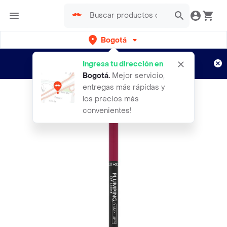
Bogotá
Regístrate
¿Nuevo en Rappi?
y disfruta de
Ingresa tu dirección en
envíos gratis por semanas
Aplican TyC
Bogotá
.
Mejor servicio,
entregas más rápidas y
los precios más
convenientes!