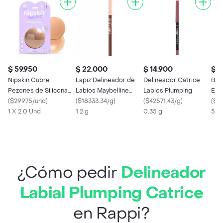
$ 59.950
$ 22.000
$ 14.900
$ 1
Nipskin Cubre
Lapiz Delineador de
Delineador Catrice
Bril
Pezones de Silicona
Labios Maybelline
Labios Plumping
Ext
Color Cappuccino
(
$29975/und
)
Lifter Liner Cross The
(
$18333.34/g
)
(
$42571.43/g
)
No. 
(
$2
1 X 2.0 Und
Line
1.2 g
0.35 g
5 m
¿Cómo pedir
Delineador
Labial Plumping Catrice
en Rappi?