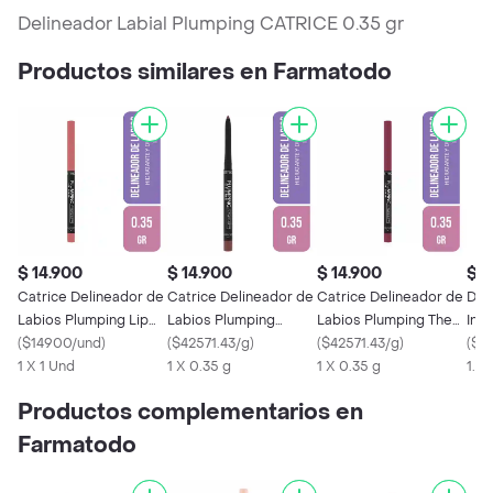
Delineador Labial Plumping CATRICE 0.35 gr
Productos similares en Farmatodo
$ 14.900
$ 14.900
$ 14.900
$ 2
Catrice Delineador de
Catrice Delineador de
Catrice Delineador de
Del
Labios Plumping Lip
Labios Plumping
Labios Plumping The
Int
Liner
(
$14900/und
)
Starring Role
(
$42571.43/g
)
Wild One
(
$42571.43/g
)
(
$1
1 X 1 Und
1 X 0.35 g
1 X 0.35 g
1.2 
Productos complementarios en
Farmatodo