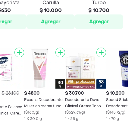
ayorista
Carulla
Turbo
9630
$ 10.000
$ 10.700
regar
Agregar
Agregar
0
$ 28.100
$ 4800
$ 30.700
$ 10.200
Rexona Desodorante
Desodorante Dove
Speed Stick
Mujer en crema tubo
Clinical Crema Tono
Desodorante C
nte Balance
clinical clean
(
$160/g
)
58g
(
$529.31/g
)
(
$145.72/g
)
inical Care
1 X 30.0 g
1 x 58 g
1 x 70 g
gr