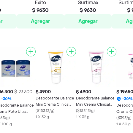
Éxito
Surtimax
Surtim
0
$ 9630
$ 9630
$ 
r
Agregar
Agregar
Ag
16.300
$ 23.300
$ 4900
$ 4900
$ 19.65
Desodorante Balance
Desodorante Balance
-
30
%
-
30
%
Mini Crema Clinical
Mini Crema Clinical
sodorante Balance
Desodora
Invisible Unisex 30Gr
(
$153.13/g
)
Care Mujer 30Gr
(
$153.13/g
)
ema Pote Ultra
Crema Cl
1 X 32 g
1 X 32 g
otection Hombre
163/g
)
Mujer 50
(
$393/g
)
100Gr
X 100 g
1 X 50 g