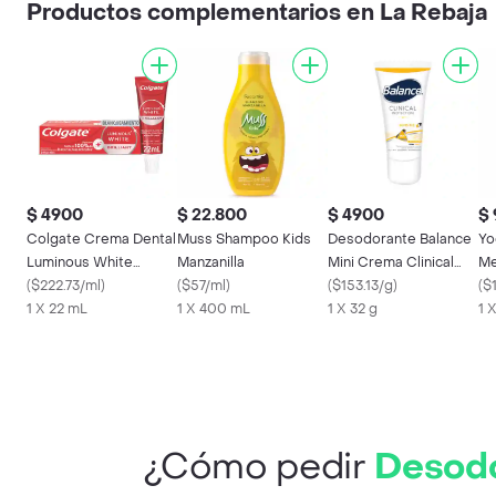
Productos complementarios en La Rebaja
$ 4900
$ 22.800
$ 4900
$
Colgate Crema Dental
Muss Shampoo Kids
Desodorante Balance
Yo
Luminous White
Manzanilla
Mini Crema Clinical
Me
Brilliant
(
$222.73/ml
)
(
$57/ml
)
Invisible Unisex 30Gr
(
$153.13/g
)
(
$
1 X 22 mL
1 X 400 mL
1 X 32 g
1 
¿Cómo pedir
Desodo