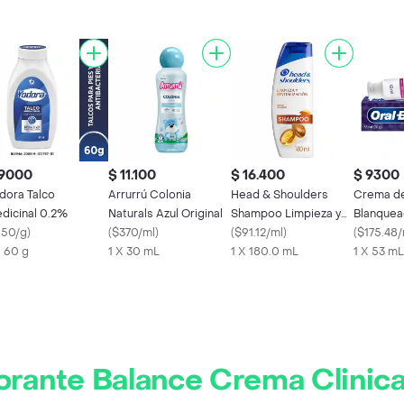
 9000
$ 11.100
$ 16.400
$ 9300
dora Talco
Arrurrú Colonia
Head & Shoulders
Crema de
dicinal 0.2%
Naturals Azul Original
Shampoo Limpieza y
Blanquea
150/g
)
(
$370/ml
)
Revitalizacion Aceite
(
$91.12/ml
)
3D White 
(
$175.48/
X 60 g
1 X 30 mL
Argán
1 X 180.0 mL
1 X 53 mL
rante Balance Crema Clinica