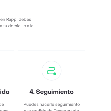
 en Rappi debes
 tu domicilio a la
dido
4
.
Seguimiento
de
Puedes hacerle seguimiento
rema
a tu pedido de Desodorante