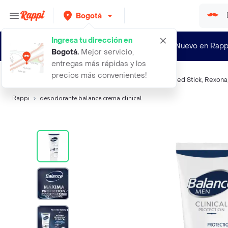
Bogotá
Ingresa tu dirección en
¿Nuevo en Rapp
Bogotá
.
Mejor servicio,
entregas más rápidas y los
precios más convenientes!
Búsquedas relacionadas:
Desodorantes
,
Balance
,
Speed Stick
,
Rexona
Rappi
desodorante balance crema clinical