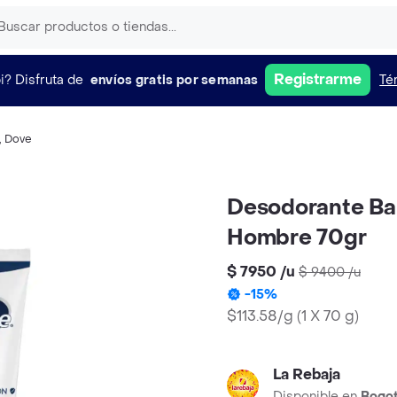
Registrarme
i?
Disfruta de
envíos gratis por semanas
Té
,
Dove
Desodorante Bal
Hombre 70gr
$ 7950
/
u
$ 9400
/
u
-
15
%
$113.58/g
(
1 X 70 g
)
La Rebaja
Disponible en
Bogo