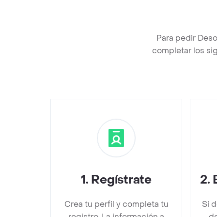
Para pedir Des
completar los sig
1
.
Regístrate
2
.
Crea tu perfil y completa tu
Si 
registro. La información a
d