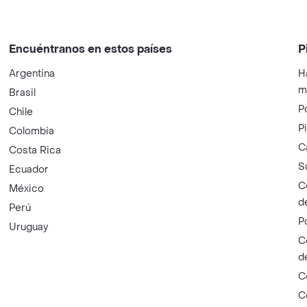
Encuéntranos en estos países
P
Argentina
H
m
Brasil
P
Chile
P
Colombia
C
Costa Rica
S
Ecuador
C
México
d
Perú
P
Uruguay
C
d
C
C