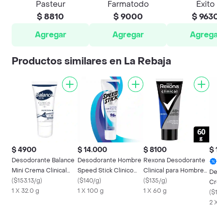
Pasteur
Farmatodo
Éxito
$ 8810
$ 9000
$ 963
Agregar
Agregar
Agrega
Productos similares en La Rebaja
$ 4900
$ 14.000
$ 8100
$ 
Desodorante Balance
Desodorante Hombre
Rexona Desodorante
Mini Crema Clinical
Speed Stick Clinico
Clinical para Hombre
De
Protection Hombre
(
$153.13/g
)
Antitranspirante Tubo
(
$140/g
)
en Crema
(
$135/g
)
Cr
30Gr
1 X 32.0 g
100g
1 X 100 g
1 X 60 g
Pr
(
$
2x
2 