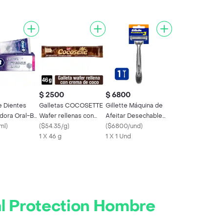
$ 2500
$ 6800
 Dientes
Galletas COCOSETTE
Gillette Máquina de
dora Oral-B
Wafer rellenas con
Afeitar Desechable
Brilliant
ml
)
crema de coco x 46g
(
$54.35/g
)
Prestobarba 3
(
$6800/und
)
1 X 46 g
1 X 1 Und
l Protection Hombre