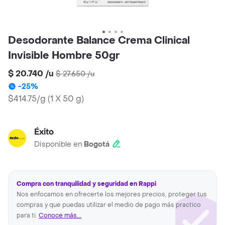
Desodorante Balance Crema Clinical
Invisible Hombre 50gr
$ 20.740
/
u
$ 27.650
/
u
-
25
%
$414.75/g
(
1 X 50 g
)
Éxito
Disponible en
Bogotá
Compra con tranquilidad y seguridad en Rappi
Nos enfocamos en ofrecerte los mejores precios, proteger tus
compras y que puedas utilizar el medio de pago más practico
para ti.
Conoce más...