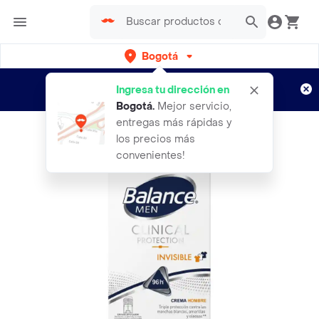
Bogotá
Regístrate
¿Nuevo en Rappi?
y disfruta de
Ingresa tu dirección en
envíos gratis por semanas
Aplican TyC
Bogotá
.
Mejor servicio,
entregas más rápidas y
los precios más
convenientes!