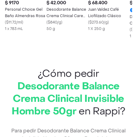
$ 9170
$ 42.000
$ 68.400
$ 2
Personal Choice Gel
Desodorante Balance
Juan Valdez Café
Baño Almendras Rosa
Crema Clinical Care
Liofilizado Clásico
Des
(
$11.72/ml
)
Mujer 2x50gr
(
$840/g
)
(
$273.60/g
)
Cre
1 x 783 mL
50 g
1 X 250 g
Invi
(
$41
1 X 
¿Cómo pedir
Desodorante Balance
Crema Clinical Invisible
Hombre 50gr
en Rappi?
Para pedir Desodorante Balance Crema Clinical