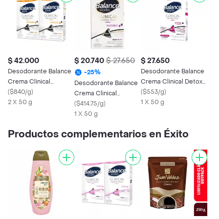
$ 42.000
$ 20.740
$ 27.650
$ 27.650
Desodorante Balance
Desodorante Balance
-
25
%
Crema Clinical
Crema Clinical Detox
Desodorante Balance
Invisible Hombre 2 x
(
$840/g
)
Invisible Mujer 50 g
(
$553/g
)
Crema Clinical
50Gr
2 X 50 g
1 X 50 g
Invisible Mujer 50Gr
(
$414.75/g
)
1 X 50 g
Productos complementarios en Éxito