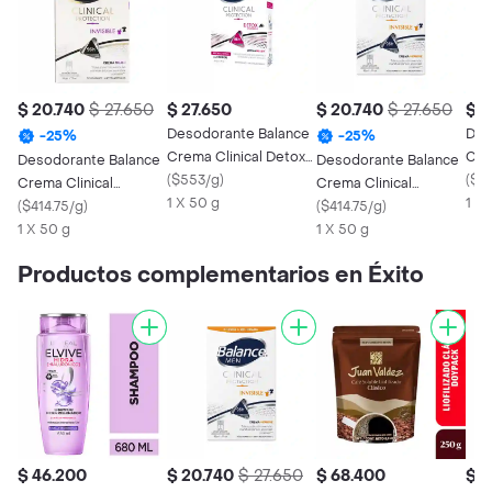
$ 20.740
$ 27.650
$ 27.650
$ 20.740
$ 27.650
$ 2
Desodorante Balance
Des
-
25
%
-
25
%
Crema Clinical Detox
Cre
Desodorante Balance
Desodorante Balance
Invisible Mujer 50 g
(
$553/g
)
Pro
(
$5
Crema Clinical
Crema Clinical
1 X 50 g
50G
1 X 
Invisible Mujer 50Gr
(
$414.75/g
)
Invisible Hombre 50gr
(
$414.75/g
)
1 X 50 g
1 X 50 g
Productos complementarios en Éxito
$ 46.200
$ 20.740
$ 27.650
$ 68.400
$ 1