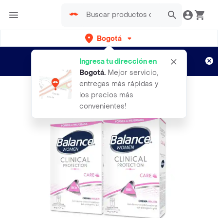
Bogotá
Regístrate
¿Nuevo en Rappi?
y disfruta de
Ingresa tu dirección en
envíos gratis por semanas
Aplican TyC
Bogotá
.
Mejor servicio,
entregas más rápidas y
los precios más
convenientes!