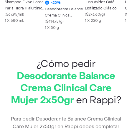
Shampoo Elvive Loreal
Juan Valdez Café
Lub
-
25
%
Paris Hidra Hialurónico
Liofilizado Clásico
Cor
Desodorante Balance
680 ml
(
$67.95/ml
)
(
$273.60/g
)
Hum
(
$16
Crema Clinical
1 X 680 mL
1 X 250 g
Nor
1 X
Invisible Hombre 50gr
(
$414.75/g
)
1 X 50 g
¿Cómo pedir
Desodorante Balance
Crema Clinical Care
Mujer 2x50gr
en Rappi?
Para pedir Desodorante Balance Crema Clinical
Care Mujer 2x50gr en Rappi debes completar