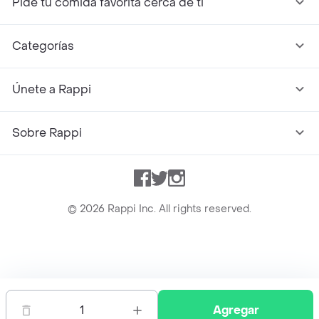
Pide tu comida favorita cerca de ti
Categorías
Únete a Rappi
Sobre Rappi
Facebook
Twitter
Instagram
©
2026
Rappi Inc. All rights reserved.
Rappi S.A.S. --- NIT 900.843.898-9 --- Calle 63 # 16A-02
Bogotá D.C. --- notificacionesrappi@rappi.com
1
Agregar