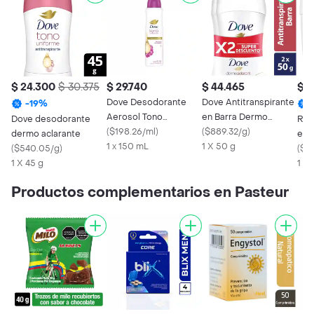
$ 24.300
$ 30.375
$ 29.740
$ 44.465
$ 2
Dove Desodorante
Dove Antitranspirante
-
19
%
Aerosol Tono
en Barra Dermo
Dove desodorante
Rex
Uniforme Orquídea
(
$198.26/ml
)
Aclarant
(
$889.32/g
)
dermo aclarante
en 
1 x 150 mL
1 X 50 g
(
$540.05/g
)
Clin
(
$46
1 X 45 g
1 X 
Productos complementarios en Pasteur