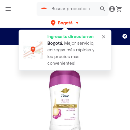
Bogotá
Regístrate
¿Nuevo en Rappi?
y disfruta de
Ingresa tu dirección en
envíos gratis por semanas
Aplican TyC
Bogotá
.
Mejor servicio,
entregas más rápidas y
los precios más
convenientes!