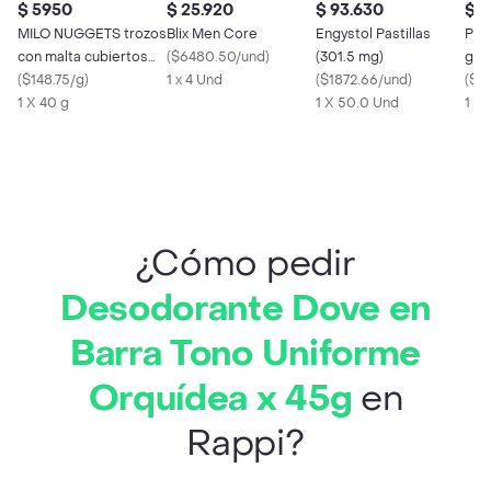
$ 5950
$ 25.920
$ 93.630
$ 
MILO NUGGETS trozos
Blix Men Core
Engystol Pastillas
Pal
con malta cubiertos
(
$6480.50/und
)
(301.5 mg)
g
sabor chocolate x 40g
(
$148.75/g
)
1 x 4 Und
(
$1872.66/und
)
(
$37
1 X 40 g
1 X 50.0 Und
1 X 
¿Cómo pedir
Desodorante Dove en
Barra Tono Uniforme
Orquídea x 45g
en
Rappi?