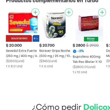
Productos complementarios en Turbo
$ 20.000
$ 20.700
$ 2800
$ 2900
$ 
Sevedol Extra Fuerte
Noraver Gripa Noche
Dole
-
3
%
(250 mg / 400 mg / 65
(500 mg / 25 mg / 10
MU
Ibuprofeno 400mg
mg)
(
$2500/und
)
mg)
(
$3450/und
)
Gr
(
$
Tab Rec Blister X 10
1 X 8.0 Und
1 X 6 Und
1 
(
$2800.01/und
)
1 x 10 Und
¿Cómo pedir
Dolico