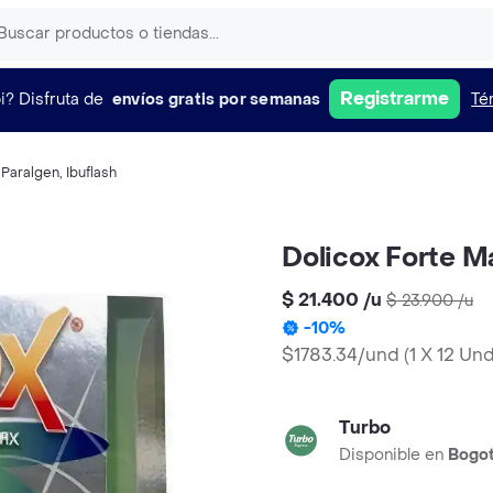
Registrarme
i?
Disfruta de
envíos gratis por semanas
Té
,
Paralgen
,
Ibuflash
Dolicox Forte M
$ 21.400
/
u
$ 23.900
/
u
-
10
%
$1783.34/und
(
1 X 12 Un
Turbo
Disponible en
Bogo