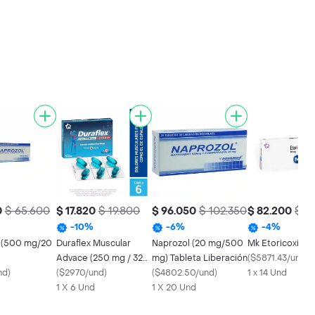
0
$ 65.600
$ 17.820
$ 19.800
$ 96.050
$ 102.350
$ 82.200
$ 8
-
10
%
-
6
%
-
4
%
 (500 mg/20
Duraflex Muscular
Naprozol (20 mg/500
Mk Etoricoxib (
Advace (250 mg / 325
mg) Tableta Liberación
(
$5871.43/und
)
nd
)
mg / 65 mg)
(
$2970/und
)
(
$4802.50/und
)
1 x 14 Und
1 X 6 Und
1 X 20 Und