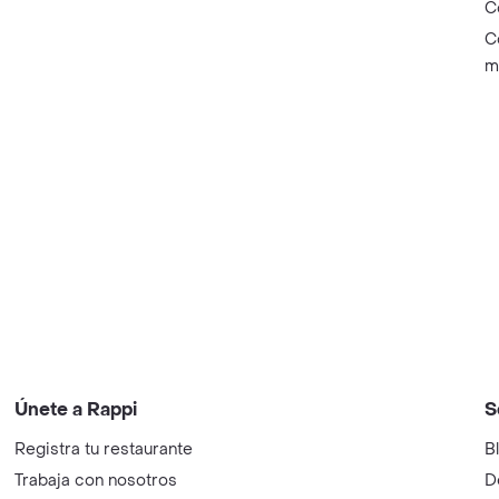
C
C
m
Únete a Rappi
S
Registra tu restaurante
B
Trabaja con nosotros
D