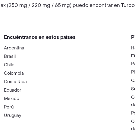
ax (250 mg / 220 mg / 65 mg) puedo encontrar en Turbo
Encuéntranos en estos países
P
Argentina
H
m
Brasil
P
Chile
P
Colombia
C
Costa Rica
S
Ecuador
C
México
d
Perú
P
Uruguay
C
d