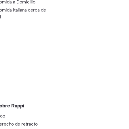
omida a Domicilio
omida Italiana cerca de
i
obre Rappi
log
erecho de retracto