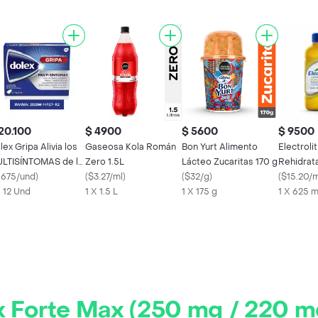
20.100
$ 4900
$ 5600
$ 9500
x Gripa Alivia los
Gaseosa Kola Román
Bon Yurt Alimento
Electroli
LTISÍNTOMAS de la
Zero 1.5L
Lácteo Zucaritas 170 g
Rehidrat
ipa X 12 tabs
1675/und
)
(
$3.27/ml
)
(
$32/g
)
Maracuy
(
$15.20/m
X 12 Und
1 X 1.5 L
1 X 175 g
1 X 625 
x Forte Max (250 mg / 220 m