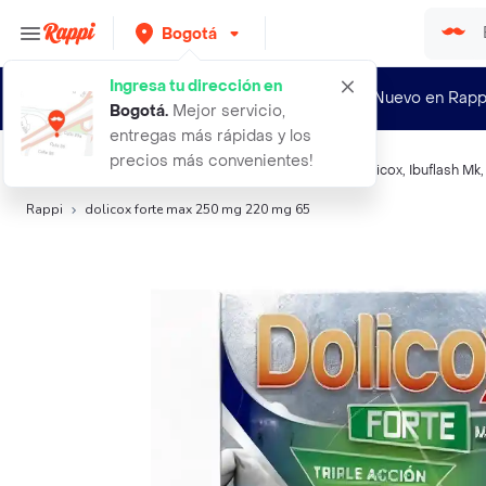
Bogotá
Ingresa tu dirección en
¿Nuevo en Rapp
Bogotá
.
Mejor servicio,
entregas más rápidas y los
precios más convenientes!
Búsquedas relacionadas:
Analgésicos sistémicos
,
Dolicox
,
Ibuflash Mk
Rappi
dolicox forte max 250 mg 220 mg 65