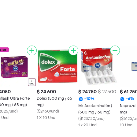
 4050
$ 24.600
$ 24.750
$ 27.500
$ 61.25
uflash Ultra Forte
Dolex (500 mg / 65
-
10
%
-
6
%
00 mg / 65 mg)
mg)
Mk Acetaminofén (
Naprozol
ster x 2
2025/und
)
(
$2460/und
)
(500 mg / 65 mg)
mg)
X Und
1 X 10 Und
(
$1237.50/und
)
(
$6125/u
1 x 20 Und
10 Und