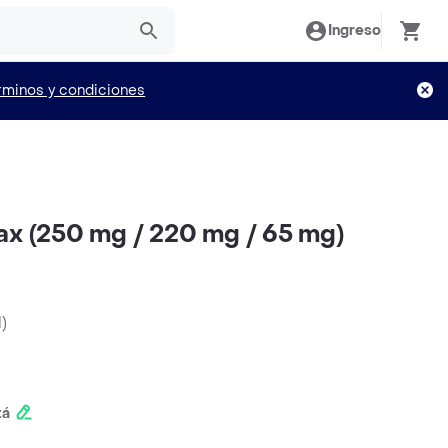
Ingreso
rminos y condiciones
ax (250 mg / 220 mg / 65 mg)
d
)
tá