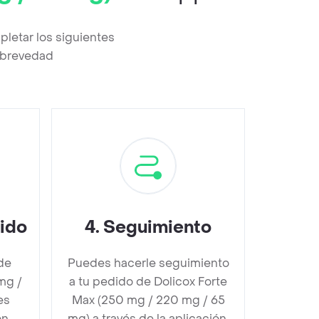
letar los siguientes
a brevedad
dido
4
.
Seguimiento
de
Puedes hacerle seguimiento
mg /
a tu pedido de Dolicox Forte
es
Max (250 mg / 220 mg / 65
n,
mg) a través de la aplicación.