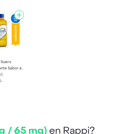
t Suero
ante Sabor a
á
l
)
mL
g / 65 mg)
en Rappi?