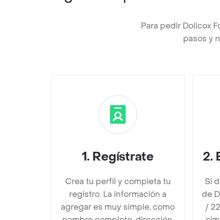
Para pedir Dolicox 
pasos y n
1
.
Regístrate
2
.
Crea tu perfil y completa tu
Si 
registro. La información a
de D
agregar es muy simple, como
/ 2
nombre completo, dirección,
sim