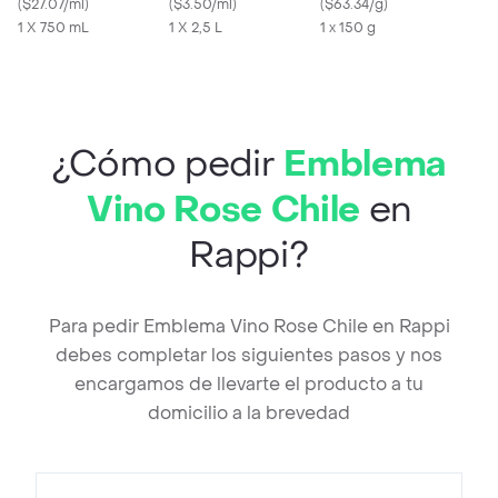
(
$27.07/ml
)
(
$3.50/ml
)
(
$63.34/g
)
1 X 750 mL
1 X 2,5 L
1 x 150 g
¿Cómo pedir
Emblema
Vino Rose Chile
en
Rappi?
Para pedir Emblema Vino Rose Chile en Rappi
debes completar los siguientes pasos y nos
encargamos de llevarte el producto a tu
domicilio a la brevedad