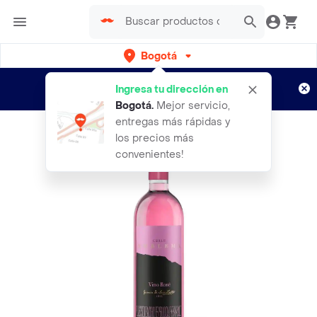
Bogotá
Regístrate
¿Nuevo en Rappi?
y disfruta de
Ingresa tu dirección en
envíos gratis por semanas
Aplican TyC
Bogotá
.
Mejor servicio,
entregas más rápidas y
los precios más
convenientes!