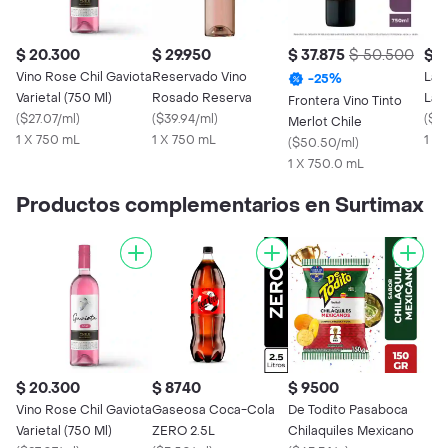
$ 20.300
$ 29.950
$ 37.875
$ 50.500
$ 2
Vino Rose Chil Gaviota
Reservado Vino
La 
-
25
%
Varietal (750 Ml)
Rosado Reserva
Lam
Frontera Vino Tinto
(
$27.07/ml
)
(
$39.94/ml
)
(
$29
Merlot Chile
1 X 750 mL
1 X 750 mL
1 X
(
$50.50/ml
)
1 X 750.0 mL
Productos complementarios en Surtimax
$ 20.300
$ 8740
$ 9500
Vino Rose Chil Gaviota
Gaseosa Coca-Cola
De Todito Pasaboca
Varietal (750 Ml)
ZERO 2.5L
Chilaquiles Mexicano