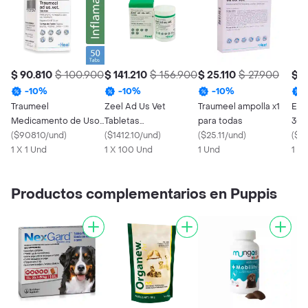
$ 90.810
$ 100.900
$ 141.210
$ 156.900
$ 25.110
$ 27.900
$ 9
-
10
%
-
10
%
-
10
%
Traumeel
Zeel Ad Us Vet
Traumeel ampolla x1
Eng
Medicamento de Uso
Tabletas
para todas
30
Veterinario
(
$90810/und
)
Medicamento
(
$1412.10/und
)
(
$25.11/und
)
(
$3
1 X 1 Und
Homeopático Uso
1 X 100 Und
1 Und
1 X
Veterinario
Productos complementarios en Puppis