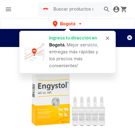
Bogotá
Regístrate
¿Nuevo en Rappi?
y disfruta de
Ingresa tu dirección en
envíos gratis por semanas
Aplican TyC
Bogotá
.
Mejor servicio,
entregas más rápidas y
los precios más
convenientes!