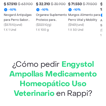
$ 57.510
$ 63.900
$ 32.310
$ 35.900
$ 71.550
$ 79.500
$
135
-
10
%
-
10
%
-
10
%
Nexgard Antipulgas
Organew Suplemento
Mungos Alimento para
para Perro Sabor
Proteico para
Perro Vital y Mobility
Artr
Carne >25.1 a 50 Kg
(
$57510/und
)
Mascotas
(
$323.10/g
)
(
$1431/und
)
Sup
1 X 1 Und
1 X 100 g
1 X 50 Und
Ali
(
$2
Per
1 X
¿Cómo pedir
Engystol
Ampollas Medicamento
Homeopático Uso
Veterinario
en Rappi?