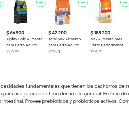
$ 66.900
$ 42.200
$ 158.200
Agility Gold Alimento
Total Max Alimento
Max Alimento para
para Perro Adulto
para Perro Adulto
Perro Performance
lo
Raza Grande
22.30/g
Performance Pollo y
21.10/g
Adulto Raza Pequeña
19.78/g
Arroz
 necesidades fundamentales que tienen los cachorros de
as para asegurar un óptimo desarrollo general. En fase de
to intestinal. Provee prebióticos y probióticos activos. C