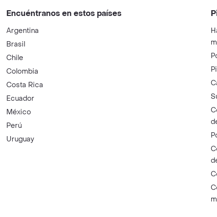
Encuéntranos en estos países
P
Argentina
H
m
Brasil
P
Chile
P
Colombia
C
Costa Rica
S
Ecuador
C
México
d
Perú
P
Uruguay
C
d
C
C
m