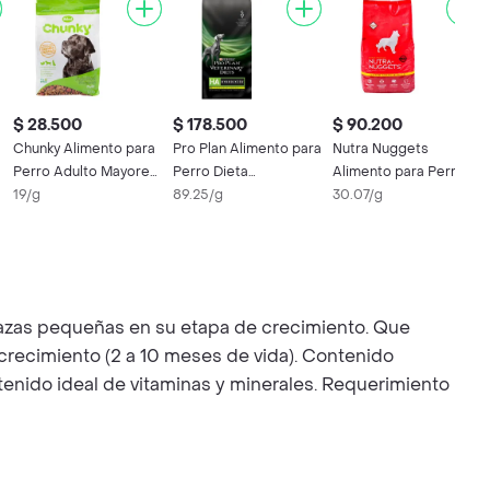
$ 28.500
$ 178.500
$ 90.200
Chunky Alimento para
Pro Plan Alimento para
Nutra Nuggets
Perro Adulto Mayores
Perro Dieta
Alimento para Perro
Sabor a Pollo
19/g
Veterinaria HA
89.25/g
Adulto Cordero y
30.07/g
Hipoalergénico
Arroz
 razas pequeñas en su etapa de crecimiento. Que
 crecimiento (2 a 10 meses de vida). Contenido
ontenido ideal de vitaminas y minerales. Requerimiento