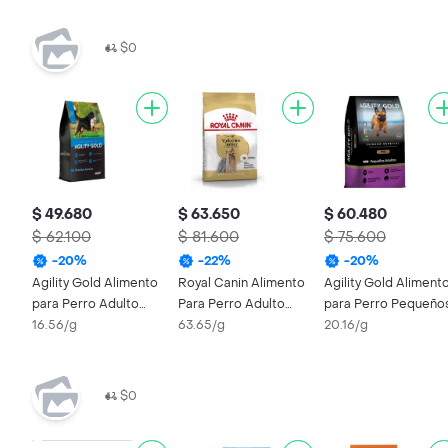
$0
$ 49.680
$ 63.650
$ 60.480
$ 62.100
$ 81.600
$ 75.600
-
20
%
-
22
%
-
20
%
Agility Gold Alimento
Royal Canin Alimento
Agility Gold Aliment
para Perro Adulto
Para Perro Adulto
para Perro Pequeño
Raza Grande
16.56/g
Yorkshire Terrier
63.65/g
Adultos Piel Salmón
20.16/g
$0