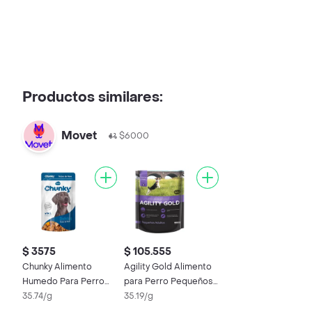
Productos similares:
Movet
$6000
$ 3575
$ 105.555
Chunky Alimento
Agility Gold Alimento
Humedo Para Perro
para Perro Pequeños
Tozos Pavo
35.74/g
Adultos
35.19/g