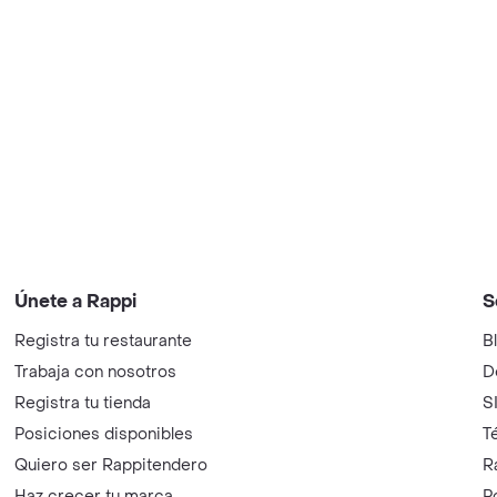
Únete a Rappi
S
Registra tu restaurante
B
Trabaja con nosotros
D
Registra tu tienda
S
Posiciones disponibles
T
Quiero ser Rappitendero
R
Haz crecer tu marca
P