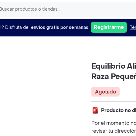
Registrarme
i?
Disfruta de
envíos gratis por semanas
Té
Equilibrio A
Raza Peque
Agotado
Producto no d
Por el momento no
revisar tu direcció