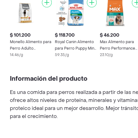
$ 101.200
$ 118.700
$ 46.200
Monello Alimento para
Royal Canin Alimento
Max Alimento para
Perro Adulto
para Perro Puppy Mini
Perro Performance
Tradicional
14.46/g
Adulto
59.35/g
Razas Pequeñas Pol
23.10/g
y Arroz
Información del producto
Es una comida para perros realizada a partir de las
ofrece altos niveles de proteína, minerales y vitamin
proteico ideal para un mejor desarrollo. Mejor tránsi
para el crecimiento.