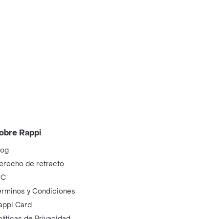
obre Rappi
log
erecho de retracto
IC
érminos y Condiciones
appi Card
olíticas de Privacidad