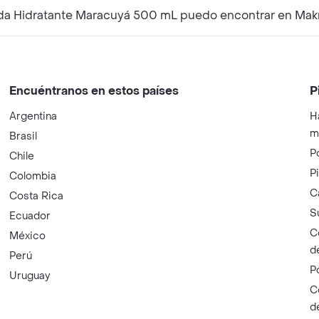
da Hidratante Maracuyá 500 mL puedo encontrar en Mak
Encuéntranos en estos países
P
Argentina
H
m
Brasil
P
Chile
P
Colombia
C
Costa Rica
S
Ecuador
C
México
d
Perú
P
Uruguay
C
d