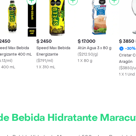
 2450
$ 2450
$ 17.000
$ 3850
eed Max Bebida
Speed Max Bebida
Atún Agua 3 x 80 g
-
30
%
ergizante 400 mL
Energizante
(
$212.50/g
)
Cristar C
6.13/ml
)
(
$7.91/ml
)
1 X 80 g
Aragón
X 400 mL
1 X 310 mL
(
$3850/u
1 X 1 Und
de Bebida Hidratante Marac