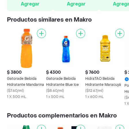
Agregar
Agregar
Agrega
Productos similares en Makro
$ 3800
$ 4300
$ 7600
$ 
Gatorade Bebida
Gatorade Bebida
HidraTAO Bebida
Hidratante Mandarina
Hidratante Blue Ice
Hidratante Maracuyá
Po
(
$7.60/ml
)
(
$8.60/ml
)
(
$12.67/ml
)
Hi
1 X 500 mL
1 x 500 mL
1 x 600 mL
Tr
(
$
1 
Productos complementarios en Makro