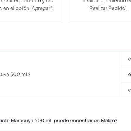
mprar el producto y haz
finaliza oprimiendo e
ic en el botón “Agregar”.
“Realizar Pedido”.
e
cuyá 500 mL?
e
e
atante Maracuyá 500 mL puedo encontrar en Makro?