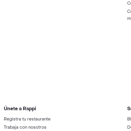
C
C
m
Únete a Rappi
S
Registra tu restaurante
B
Trabaja con nosotros
D