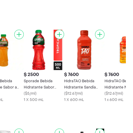
$ 2500
$ 7600
$ 7600
Bebida
Sporade Bebida
HidraTAO Bebida
HidraTAO Bebid
te Sabor a
Hidratante Sabor
Hidratante Sandía
Hidratante Nara
a
Tropical
(
$5/ml
)
Cereza
(
$12.67/ml
)
Piña
(
$12.67/ml
)
mL
1 X 500 mL
1 X 600 mL
1 x 600 mL