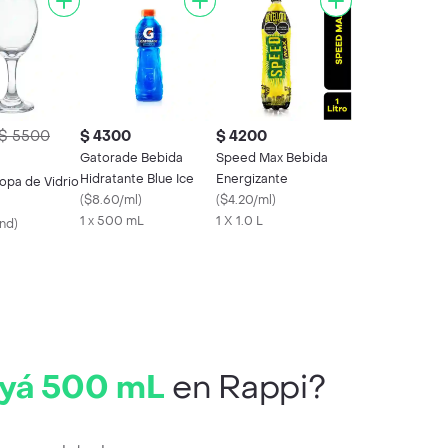
$ 5500
$ 4300
$ 4200
Gatorade Bebida
Speed Max Bebida
Hidratante Blue Ice
Energizante
opa de Vidrio
(
$8.60/ml
)
(
$4.20/ml
)
1 x 500 mL
1 X 1.0 L
nd
)
uyá 500 mL
en Rappi?