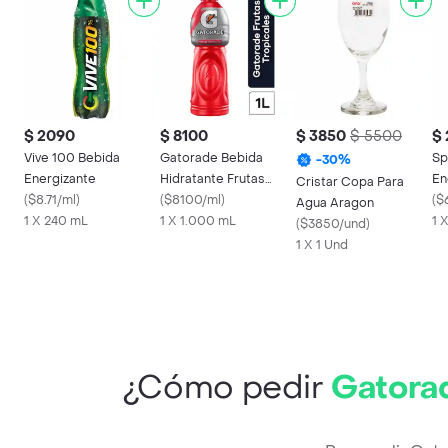
$ 2090
$ 8100
$ 3850
$ 5500
$
Vive 100 Bebida
Gatorade Bebida
Sp
-
30
%
Energizante
Hidratante Frutas
En
Cristar Copa Para
(
$8.71/ml
)
Tropicales
(
$8100/ml
)
(
$
Agua Aragon
1 X 240 mL
1 X 1.000 mL
1 
(
$3850/und
)
1 X 1 Und
¿Cómo pedir
Gatora