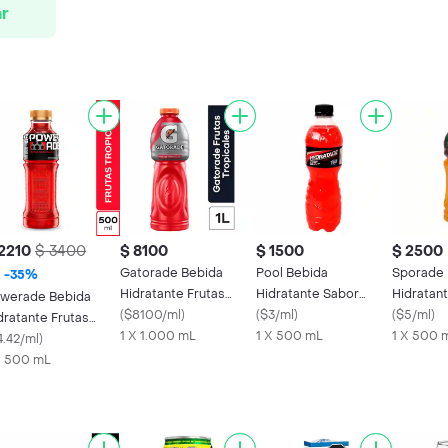
r
2210
$ 3400
$ 8100
$ 1500
$ 2500
Gatorade Bebida
Pool Bebida
Sporade 
-
35
%
Hidratante Frutas
Hidratante Sabor
Hidratan
werade Bebida
Tropicales
(
$8100/ml
)
Tropical
(
$3/ml
)
Mandarin
(
$5/ml
)
dratante Frutas
1 X 1.000 mL
1 X 500 mL
1 X 500 
opicales 500 mL
4.42/ml
)
X 500 mL