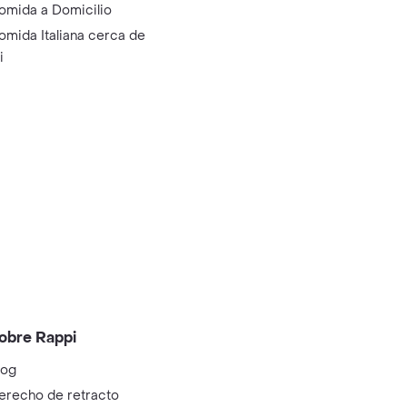
omida a Domicilio
omida Italiana cerca de
i
obre Rappi
log
erecho de retracto