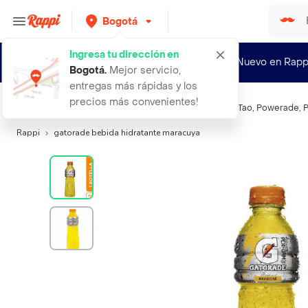
Bogotá
Ingresa tu dirección en
¿Nuevo en Rapp
Bogotá
.
Mejor servicio,
entregas más rápidas y los
precios más convenientes!
Búsquedas relacionadas:
Isotónicos
,
Gatorade
,
Hidra Tao
,
Powerade
,
P
Rappi
gatorade bebida hidratante maracuya