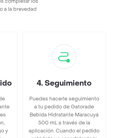
s completar los
o a la brevedad
dido
4
.
Seguimiento
de
Puedes hacerle seguimiento
ante
a tu pedido de Gatorade
bes
Bebida Hidratante Maracuyá
n,
500 mL a través de la
go y
aplicación. Cuando el pedido