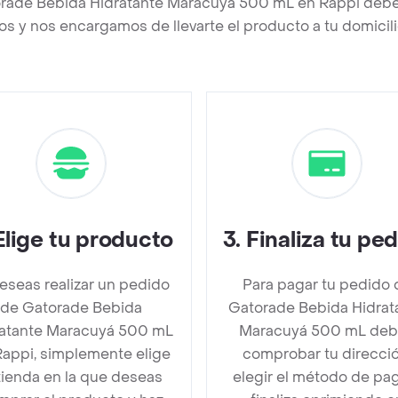
orade Bebida Hidratante Maracuyá 500 mL en Rappi debe
os y nos encargamos de llevarte el producto a tu domicili
Elige tu producto
3
.
Finaliza tu pe
deseas realizar un pedido
Para pagar tu pedido 
de Gatorade Bebida
Gatorade Bebida Hidrat
ratante Maracuyá 500 mL
Maracuyá 500 mL de
Rappi, simplemente elige
comprobar tu direcció
 tienda en la que deseas
elegir el método de pa