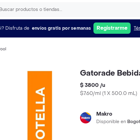
Registrarme
i?
Disfruta de
envíos gratis por semanas
Té
ool
Gatorade Bebid
$ 3800
/
u
$7.60/ml
(
1 X 500.0 mL
)
Makro
Disponible en
Bogo