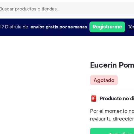
Registrarme
i?
Disfruta de
envíos gratis por semanas
Té
Eucerin Pom
Agotado
Producto no d
Por el momento no
revisar tu direcció