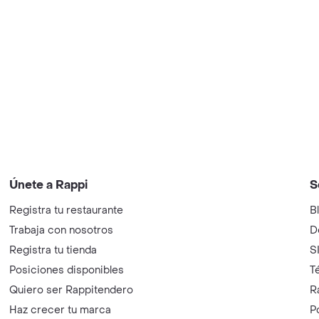
Únete a Rappi
S
Registra tu restaurante
B
Trabaja con nosotros
D
Registra tu tienda
S
Posiciones disponibles
T
Quiero ser Rappitendero
R
Haz crecer tu marca
P