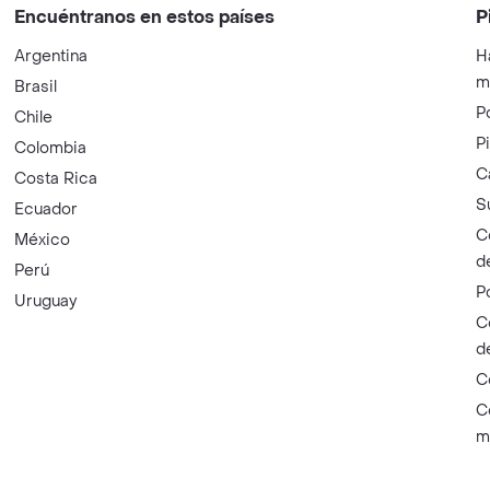
Encuéntranos en estos países
P
Argentina
H
m
Brasil
P
Chile
P
Colombia
C
Costa Rica
S
Ecuador
C
México
d
Perú
P
Uruguay
C
d
C
C
m