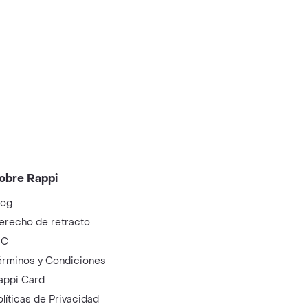
obre Rappi
log
erecho de retracto
IC
érminos y Condiciones
appi Card
olíticas de Privacidad