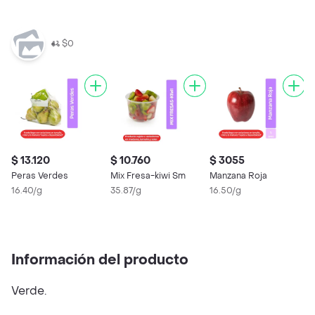
$0
$ 13.120
$ 10.760
$ 3055
$
Peras Verdes
Mix Fresa-kiwi Sm
Manzana Roja
D
16.40/g
35.87/g
16.50/g
2
Información del producto
Verde.