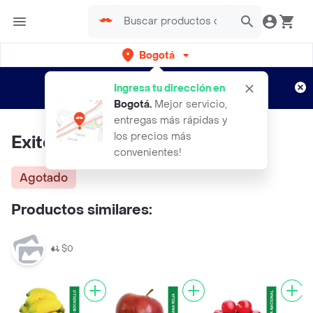
Bogotá
Regístrate
¿Nuevo en Rappi?
y disfruta de
Ingresa tu dirección en
envíos gratis por semanas
Aplican TyC
Bogotá
.
Mejor servicio,
entregas más rápidas y
los precios más
Exito Platano Verde
convenientes!
Agotado
Productos similares:
$0