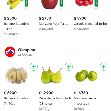
$ 2500
$ 2750
$ 5900
$
Banano Bocadillo
Manzana Roja Turbo
Ciruela Nacional Turbo
P
Turbo
2750/und
5900/und
2
2500/und
Olímpica
$5500
$ 6900
$ 12.900
$ 16.780
Banano Bocadillo
Pera Verde Importada
Manzana Verde
34.50/g
Olimpica
Importada
12.90/g
16.78/g