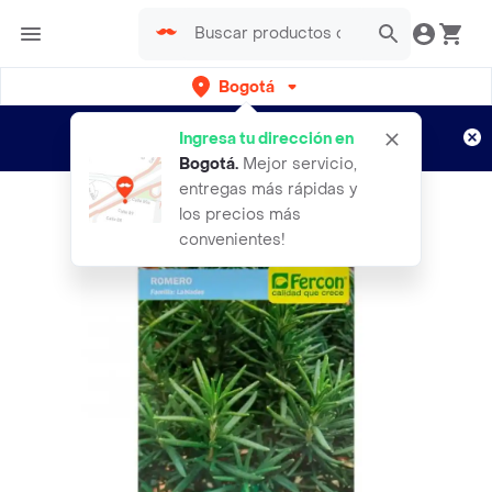
Bogotá
Regístrate
¿Nuevo en Rappi?
y disfruta de
Ingresa tu dirección en
envíos gratis por semanas
Aplican TyC
Bogotá
.
Mejor servicio,
entregas más rápidas y
los precios más
convenientes!