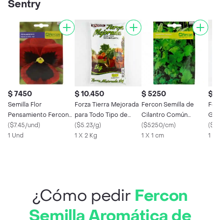
Sentry
$ 7450
$ 10.450
$ 5250
$ 1
Semilla Flor
Forza Tierra Mejorada
Fercon Semilla de
Forz
Pensamiento Fercon
para Todo Tipo de
Cilantro Común
Gra
Sku 163242. Sku
(
$7.45/und
)
Plantas
(
$5.23/g
)
Importado
(
$5250/cm
)
(
$1
7702899967558
1 Und
1 X 2 Kg
1 X 1 cm
1 X 
¿Cómo pedir
Fercon
Semilla Aromática de