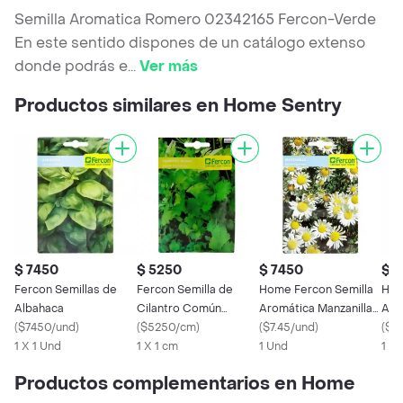
Semilla Aromatica Romero 02342165 Fercon-Verde
En este sentido dispones de un catálogo extenso
donde podrás e
...
Ver más
Productos similares en Home Sentry
$ 7450
$ 5250
$ 7450
$ 
Fercon Semillas de
Fercon Semilla de
Home Fercon Semilla
Hom
Albahaca
Cilantro Común
Aromática Manzanilla
Aro
(
$7450/und
)
Importado
(
$5250/cm
)
2342230
(
$7.45/und
)
234
(
$7.
1 X 1 Und
1 X 1 cm
1 Und
1 U
Productos complementarios en Home