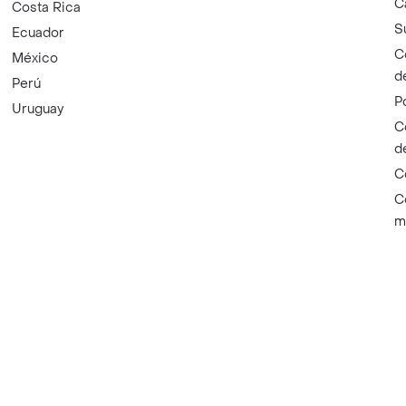
C
Costa Rica
S
Ecuador
C
México
d
Perú
P
Uruguay
C
d
C
C
m