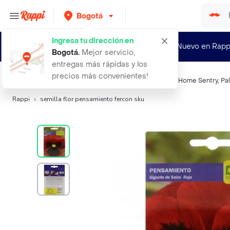
Bogotá
Ingresa tu dirección en
¿Nuevo en Rapp
Bogotá
.
Mejor servicio,
entregas más rápidas y los
precios más convenientes!
Búsquedas relacionadas:
Cultivos y plantas agrícolas
,
Home Sentry
,
Pa
Rappi
semilla flor pensamiento fercon sku