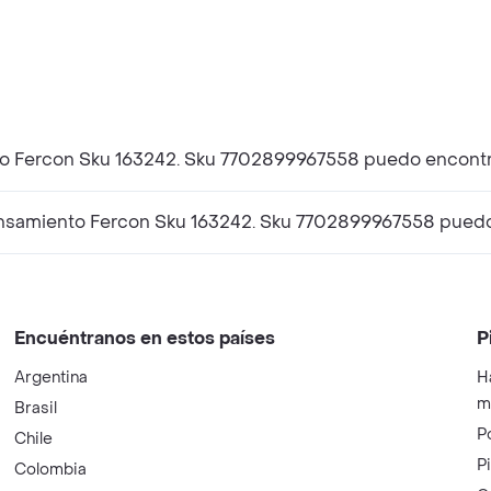
nto Fercon Sku 163242. Sku 7702899967558 puedo encont
ensamiento Fercon Sku 163242. Sku 7702899967558 pued
Encuéntranos en estos países
P
Argentina
H
m
Brasil
P
Chile
P
Colombia