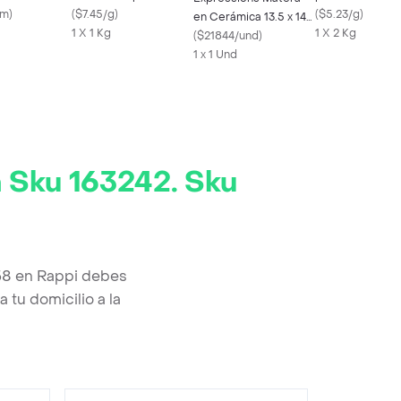
o
cm
)
Para uso en Jardinería
(
$7.45/g
)
Plantas
(
$5.23/g
)
en Cerámica 13.5 x 14
1 X 1 Kg
1 X 2 Kg
cm 066000520
(
$21844/und
)
1 x 1 Und
n Sku 163242. Sku
58 en Rappi debes
 tu domicilio a la