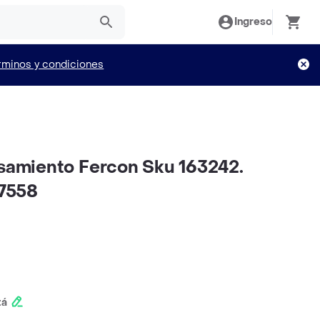
Ingreso
rminos y condiciones
nsamiento Fercon Sku 163242.
7558
tá