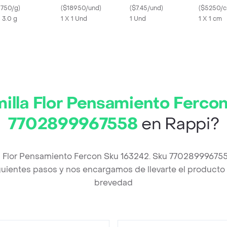
rejil Liso
1750/g
)
(
$18950/und
)
2342230
(
$7.45/und
)
Importad
(
$5250/
X 3.0 g
1 X 1 Und
1 Und
1 X 1 cm
illa Flor Pensamiento Ferco
7702899967558
en Rappi?
la Flor Pensamiento Fercon Sku 163242. Sku 77028999675
uientes pasos y nos encargamos de llevarte el producto a
brevedad