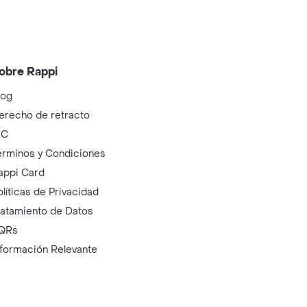
obre Rappi
log
erecho de retracto
IC
érminos y Condiciones
appi Card
olíticas de Privacidad
ratamiento de Datos
QRs
nformación Relevante