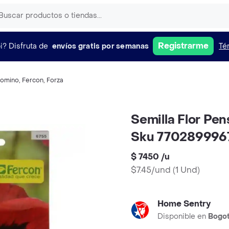
Registrarme
i?
Disfruta de
envíos gratis por semanas
Té
lomino
,
Fercon
,
Forza
Semilla Flor Pe
Sku 770289996
$ 7450
/
u
$7.45/und
(
1 Und
)
Home Sentry
Disponible en
Bogo