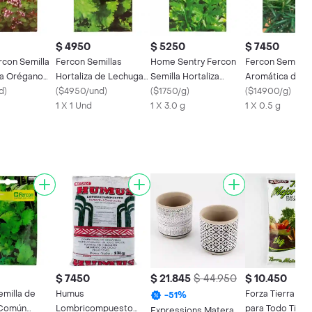
$ 4950
$ 5250
$ 7450
con Semilla
Fercon Semillas
Home Sentry Fercon
Fercon Semilla
a Orégano
Hortaliza de Lechuga
Semilla Hortaliza
Aromática de 
d
)
Batavia
(
$4950/und
)
Perejil Liso
(
$1750/g
)
(
$14900/g
)
1 X 1 Und
1 X 3.0 g
1 X 0.5 g
$ 7450
$ 21.845
$ 44.950
$ 10.450
emilla de
Humus
Forza Tierra Me
-
51
%
 Común
Lombricompuesto
para Todo Tipo 
Expressions Matera