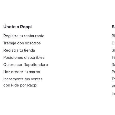
Únete a Rappi
S
Registra tu restaurante
B
Trabaja con nosotros
D
Registra tu tienda
S
Posiciones disponibles
T
Quiero ser Rappitendero
R
Haz crecer tu marca
P
Incrementa tus ventas
T
con Pide por Rappi
P
I