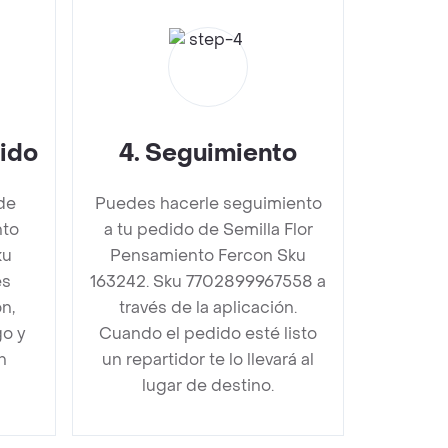
dido
4
.
Seguimiento
de
Puedes hacerle seguimiento
nto
a tu pedido de Semilla Flor
ku
Pensamiento Fercon Sku
es
163242. Sku 7702899967558 a
n,
través de la aplicación.
go y
Cuando el pedido esté listo
n
un repartidor te lo llevará al
lugar de destino.