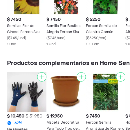
$ 7450
$ 7450
$ 5250
$
Semillas Flor de
Semilla Flor Besitos
Fercon Semilla de
Fe
Girasol Fercon Sku
Alegría Fercon Sku
Cilantro Común
Al
163239. Sku
(
$7.45/und
)
163240. Sku
(
$7.45/und
)
Importado
(
$5250/cm
)
(
$
7702899958600
1 Und
7702899959102
1 Und
1 X 1 cm
1 
Productos complementarios en Home Sen
$ 10.450
$ 31.950
$ 19.950
$ 7450
$
Maceta Decorativa
Fercon Semilla
Ho
-
67
%
Para Todo Tipo de
Aromática de Romero
Se
Ge Guantes