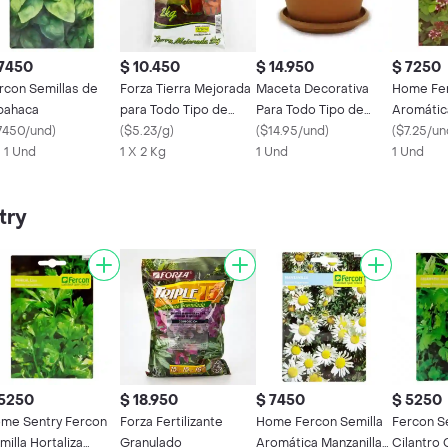
 7450
$ 10.450
$ 14.950
$ 7250
rcon Semillas de
Forza Tierra Mejorada
Maceta Decorativa
Home Fer
bahaca
para Todo Tipo de
Para Todo Tipo de
Aromátic
7450/und
)
Plantas
(
$5.23/g
)
Plantas. Matera 18 cm.
(
$14.95/und
)
2342115
(
$7.25/un
X 1 Und
1 X 2 Kg
Plato 15 cm. Terra. Sku
1 Und
1 Und
7702899138187
try
 5250
$ 18.950
$ 7450
$ 5250
me Sentry Fercon
Forza Fertilizante
Home Fercon Semilla
Fercon S
milla Hortaliza
Granulado
Aromática Manzanilla
Cilantro