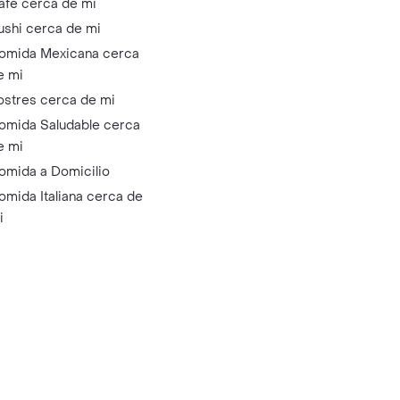
afé cerca de mi
ushi cerca de mi
omida Mexicana cerca
e mi
ostres cerca de mi
omida Saludable cerca
e mi
omida a Domicilio
omida Italiana cerca de
i