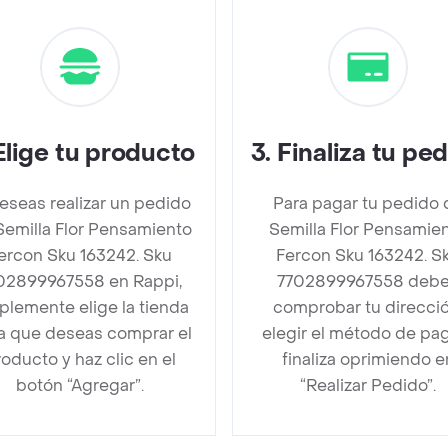
Elige tu producto
3
.
Finaliza tu pe
deseas realizar un pedido
Para pagar tu pedido 
Semilla Flor Pensamiento
Semilla Flor Pensamie
ercon Sku 163242. Sku
Fercon Sku 163242. S
02899967558 en Rappi,
7702899967558 deb
plemente elige la tienda
comprobar tu direcció
la que deseas comprar el
elegir el método de pa
oducto y haz clic en el
finaliza oprimiendo e
botón “Agregar”.
“Realizar Pedido”.