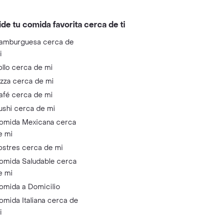
ide tu comida favorita cerca de ti
amburguesa cerca de
i
ollo cerca de mi
izza cerca de mi
afé cerca de mi
ushi cerca de mi
omida Mexicana cerca
e mi
ostres cerca de mi
omida Saludable cerca
e mi
omida a Domicilio
omida Italiana cerca de
i