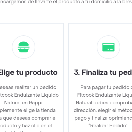
ncargamos de llevarte el producto a tu domicilio a la br
Elige tu producto
3
.
Finaliza tu pe
deseas realizar un pedido
Para pagar tu pedido 
itcook Endulzante Líquido
Fitcook Endulzante Líq
Natural en Rappi,
Natural debes comproba
plemente elige la tienda
dirección, elegir el méto
la que deseas comprar el
pago y finaliza oprimien
oducto y haz clic en el
“Realizar Pedido”.