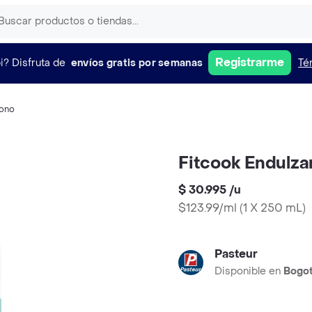
Registrarme
i?
Disfruta de
envíos gratis por semanas
Té
ono
Fitcook Endulza
$ 30.995
/
u
$123.99/ml
(
1 X 250 mL
)
Pasteur
Disponible en
Bogo