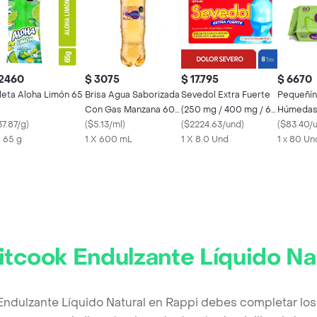
 2460
$ 3075
$ 17.795
$ 6670
leta Aloha Limón 65
Brisa Agua Saborizada
Sevedol Extra Fuerte
Pequeñín
Con Gas Manzana 600
(250 mg / 400 mg / 65
Húmedas 
37.87/g
)
mL
(
$5.13/ml
)
mg)
(
$2224.63/und
)
(
$83.40/
X 65 g
1 X 600 mL
1 X 8.0 Und
1 x 80 Un
itcook Endulzante Líquido Na
 Endulzante Líquido Natural en Rappi debes completar los