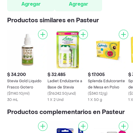
Agregar
Agregar
Productos similares en Pasteur
$ 34.200
$ 32.485
$ 17.005
$ 
Stevia Gold Liquido
Ladiet Endulzante a
Splenda Edulcorante
Sp
Frasco Gotero
Base de Stevia
de Mesa en Polvo
de
(
$1140.10/ml
)
(
$16242.50/und
)
(
$340.12/g
)
(
$
30 mL
1 X 2 Und
1 X 50 g
1 
Productos complementarios en Pasteur