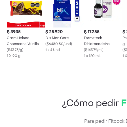
$ 3935
$ 25.920
$ 17.255
$
Crem Helado
Blix Men Core
Farmatech
Pa
Chococono Vainilla
(
$6480.50/und
)
Dihidrocodeina
g
(
$43.73/g
)
1 x 4 Und
Bitartrato (242 mg)
(
$143.79/ml
)
(
$
1 X 90 g
1 x 120 mL
1 
¿Cómo pedir
F
Para pedir Fitcook