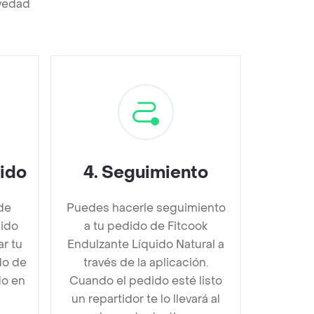
evedad
dido
4
.
Seguimiento
de
Puedes hacerle seguimiento
uido
a tu pedido de Fitcook
r tu
Endulzante Líquido Natural a
do de
través de la aplicación.
do en
Cuando el pedido esté listo
un repartidor te lo llevará al