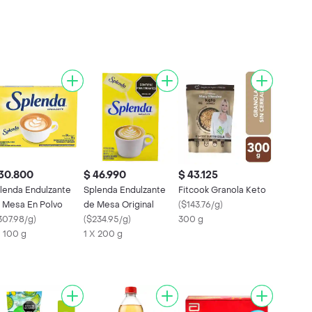
30.800
$ 46.990
$ 43.125
lenda Endulzante
Splenda Endulzante
Fitcook Granola Keto
 Mesa En Polvo
de Mesa Original
(
$143.76/g
)
307.98/g
)
(
$234.95/g
)
300 g
X 100 g
1 X 200 g