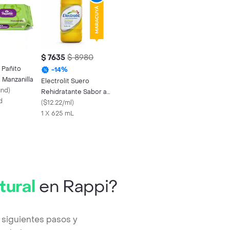
$ 7635
$ 8980
 Pañito
-
14
%
Manzanilla
Electrolit Suero
und
)
Rehidratante Sabor a
d
Maracuyá
(
$12.22/ml
)
1 X 625 mL
tural
en Rappi?
 siguientes pasos y