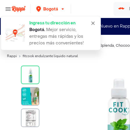
Bogotá
Ingresa tu dirección en
¿Nuevo en Rapp
Bogotá
.
Mejor servicio,
entregas más rápidas y los
precios más convenientes!
Búsquedas relacionadas:
Endulzante
,
Fitcook
,
Ladiet
,
Splenda
,
Chococ
Rappi
fitcook endulzante liquido natural