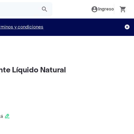
Ingreso
rminos y condiciones
nte Líquido Natural
tá