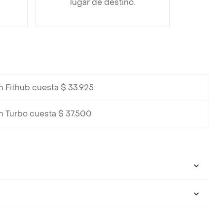
lugar de destino.
n Fithub cuesta $ 33.925
n Turbo cuesta $ 37.500