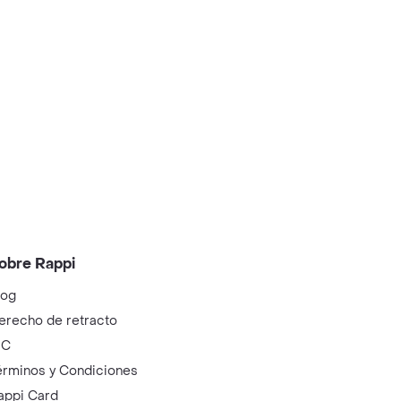
obre Rappi
log
erecho de retracto
IC
érminos y Condiciones
appi Card