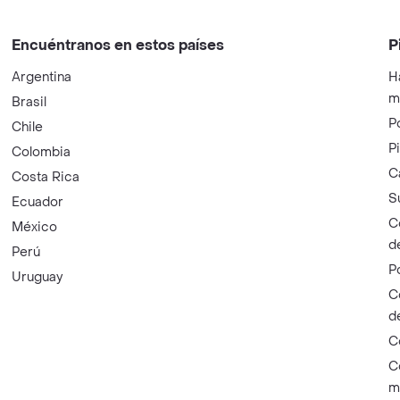
Encuéntranos en estos países
P
Argentina
H
m
Brasil
P
Chile
P
Colombia
C
Costa Rica
S
Ecuador
C
México
d
Perú
P
Uruguay
C
d
C
C
m