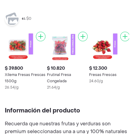
$0
$ 39.800
$ 10.820
$ 12.300
$
Xilema Fresas Frescas
Frutinal Fresa
Fresas Frescas
F
1500g
Congelada
24.60/g
3
26.54/g
21.64/g
Información del producto
Recuerda que nuestras frutas y verduras son
premium seleccionadas una a una y 100% naturales