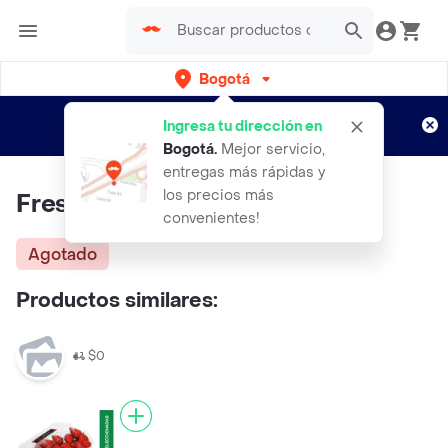
Bogotá
Regístrate
¿Nuevo en Rappi?
y disfruta de
Ingresa tu dirección en
envíos gratis por semanas
Aplican TyC
Bogotá
.
Mejor servicio,
entregas más rápidas y
los precios más
Fresas Turbo
convenientes!
Agotado
Productos similares:
$0