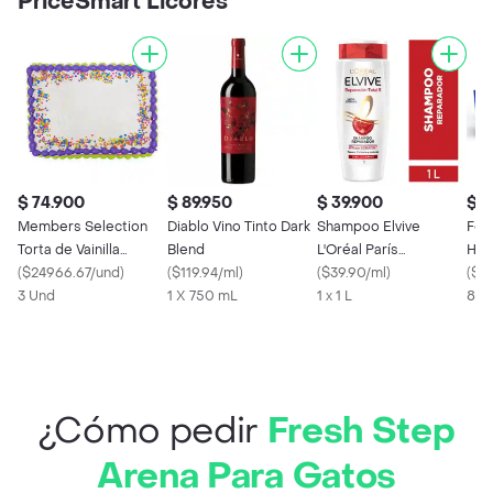
PriceSmart Licores
$ 74.900
$ 89.950
$ 39.900
$ 5
Members Selection
Diablo Vino Tinto Dark
Shampoo Elvive
Feli
Torta de Vainilla
Blend
L'Oréal París
Húm
Pequeña
(
$24966.67/und
)
(
$119.94/ml
)
Reparación Total 5
(
$39.90/ml
)
Sab
(
$6
3 Und
1 X 750 mL
1 x 1 L
85 
¿Cómo pedir
Fresh Step
Arena Para Gatos