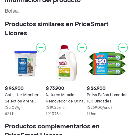
Información del producto
Bolsa.
Productos similares en PriceSmart
Licores
$ 96.900
$ 73.900
$ 26.900
Cat Litter Members
Natures Miracle
Petys Paños Húmedos
Selection Arena
Removedor de Orina
150 Unidades
Sanitaria para Gatos
(
$5.09/g
)
de Mascotas
(
$19.55/ml
)
(
$26900/und
)
42 Lb
1 X 3.78 L
1 Und
Productos complementarios en