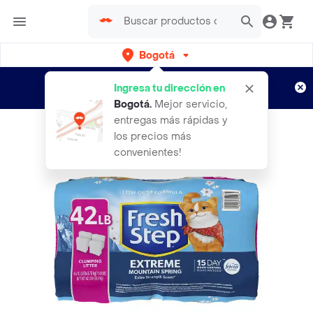
Bogotá
Regístrate
¿Nuevo en Rappi?
y disfruta de
Ingresa tu dirección en
envíos gratis por semanas
Aplican TyC
Bogotá
.
Mejor servicio,
entregas más rápidas y
los precios más
convenientes!