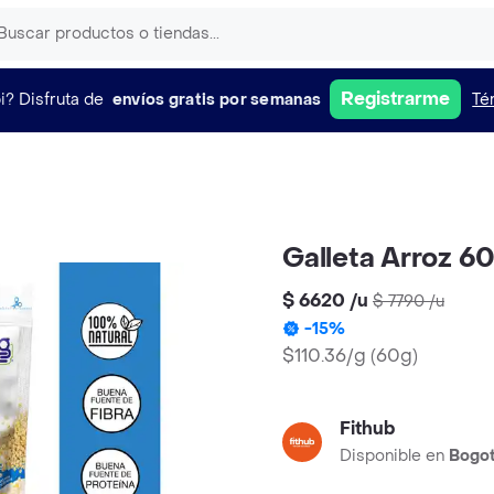
Registrarme
i?
Disfruta de
envíos gratis por semanas
Té
Galleta Arroz 6
$ 6620
/
u
$ 7790
/
u
-
15
%
$110.36/g
(
60g
)
Fithub
Disponible en
Bogo