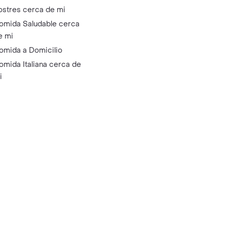
ostres cerca de mi
omida Saludable cerca
e mi
omida a Domicilio
omida Italiana cerca de
i