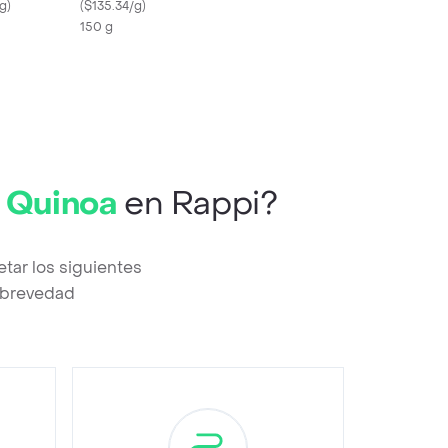
70% Cacao
/g
)
150gr
(
$135.34/g
)
150 g
) Quinoa
en Rappi?
tar los siguientes
a brevedad