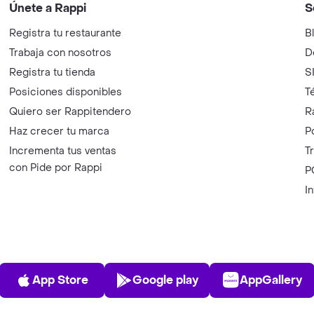
Únete a Rappi
S
Registra tu restaurante
B
Trabaja con nosotros
D
Registra tu tienda
S
Posiciones disponibles
T
Quiero ser Rappitendero
R
Haz crecer tu marca
P
Incrementa tus ventas
T
con Pide por Rappi
P
I
App Store
Play Store
AppGalle
App Store
Google play
AppGallery