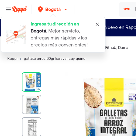
Bogotá
Ingresa tu dirección en
¿Nuevo en Rapp
Bogotá
.
Mejor servicio,
entregas más rápidas y los
precios más convenientes!
Búsquedas relacionadas:
Galletas
,
Karavansay
,
Spiga
,
Fithub
,
Damar
Rappi
galleta arroz 60gr karavansay quino