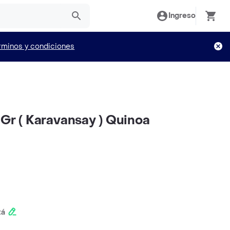
Ingreso
rminos y condiciones
0Gr ( Karavansay ) Quinoa
tá