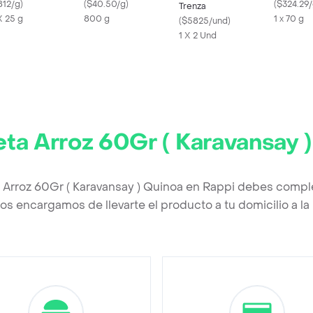
0gr
812/g
)
(
$40.50/g
)
Salado 
(
$324.29
Trenza
X 25 g
800 g
1 x 70 g
(
$5825/und
)
1 X 2 Und
eta Arroz 60Gr ( Karavansay 
a Arroz 60Gr ( Karavansay ) Quinoa en Rappi debes comple
os encargamos de llevarte el producto a tu domicilio a l