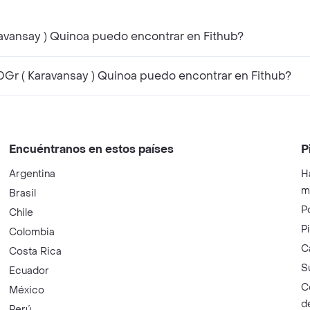
¿Qué productos similares a Galleta Arroz 60Gr ( Karavansay ) Quinoa puedo encontrar en Fithub?
¿Qué productos complementarios a Galleta Arroz 60Gr ( Karavansay ) Quinoa puedo encontrar en Fithub?
Encuéntranos en estos países
P
Argentina
H
m
Brasil
P
Chile
P
Colombia
C
Costa Rica
S
Ecuador
C
México
d
Perú