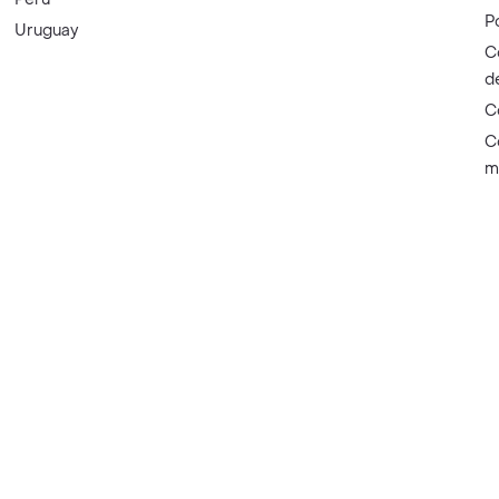
P
Uruguay
C
d
C
C
m