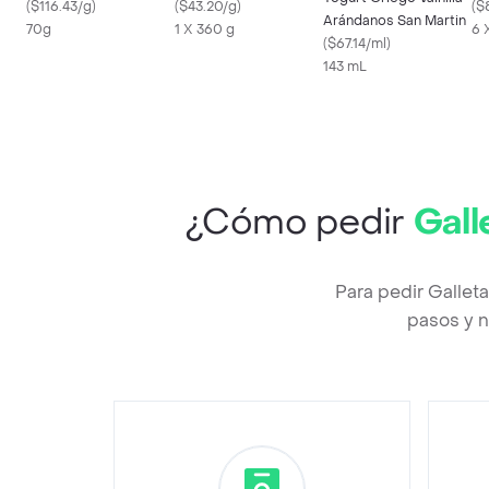
(
$116.43/g
)
(
$43.20/g
)
15
(
$
Arándanos San Martin
70g
1 X 360 g
6 
(
$67.14/ml
)
143 mL
¿Cómo pedir
Gall
Para pedir Gallet
pasos y n