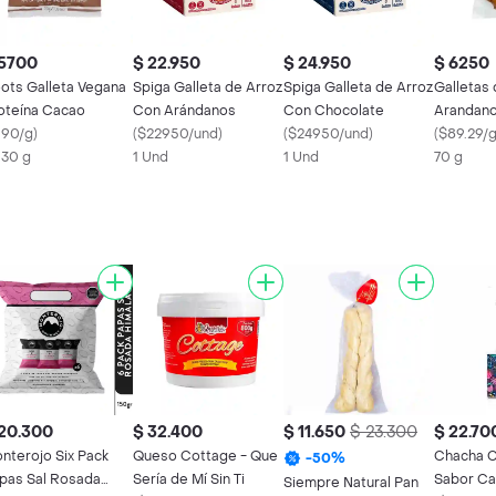
 5700
$ 22.950
$ 24.950
$ 6250
ots Galleta Vegana
Spiga Galleta de Arroz
Spiga Galleta de Arroz
Galletas 
oteína Cacao
Con Arándanos
Con Chocolate
Arandano
190/g
)
(
$22950/und
)
(
$24950/und
)
Snacks
(
$89.29/
x 30 g
1 Und
1 Und
70 g
20.300
$ 32.400
$ 11.650
$ 23.300
$ 22.70
nterojo Six Pack
Queso Cottage - Que
Chacha C
-
50
%
pas Sal Rosada
Sería de Mí Sin Ti
Sabor Ca
Siempre Natural Pan