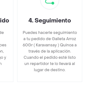
dido
4
.
Seguimiento
de
Puedes hacerle seguimiento
a tu pedido de Galleta Arroz
ebes
60Gr ( Karavansay ) Quinoa a
n,
través de la aplicación.
go y
Cuando el pedido esté listo
n
un repartidor te lo llevará al
lugar de destino.