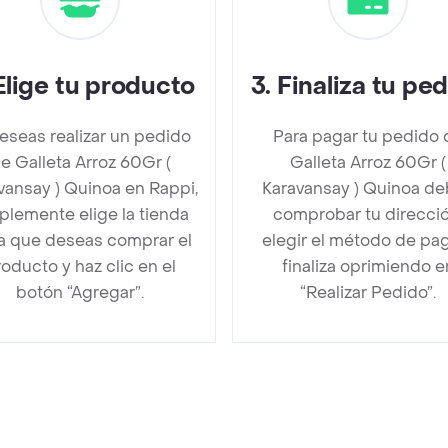
Elige tu producto
3
.
Finaliza tu pe
deseas realizar un pedido
Para pagar tu pedido 
e Galleta Arroz 60Gr (
Galleta Arroz 60Gr (
vansay ) Quinoa en Rappi,
Karavansay ) Quinoa d
plemente elige la tienda
comprobar tu direcció
la que deseas comprar el
elegir el método de pa
oducto y haz clic en el
finaliza oprimiendo e
botón “Agregar”.
“Realizar Pedido”.