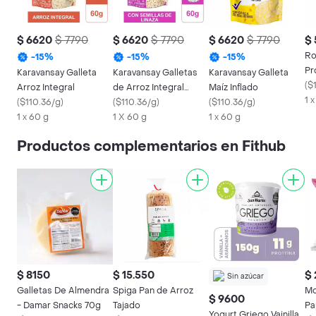
$ 6620
$ 7790
$ 6620
$ 7790
$ 6620
$ 7790
$
Ro
-
15
%
-
15
%
-
15
%
Pr
Karavansay Galleta
Karavansay Galletas
Karavansay Galleta
(
$
Arroz Integral
de Arroz Integral
Maíz Inflado
1 
(
$110.36/g
)
Inflado con Linaza
(
$110.36/g
)
(
$110.36/g
)
1 x 60 g
1 X 60 g
1 x 60 g
Productos complementarios en Fithub
$ 8150
$ 15.550
$ 
Sin azúcar
Galletas De Almendra
Spiga Pan de Arroz
Mo
$ 9600
- Damar Snacks 70g
Tajado
Pa
Yogurt Griego Vainilla