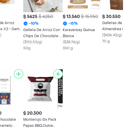
$ 5625
$ 6250
$ 13.560
$ 15.950
$ 30.550
de Arroz
Galletas de
-
10
%
-
15
%
s X2 - Damar
Almendrea Cin
Galleta De Arroz Con
Karavansay Quinua
g
)
Palamano
(
$436.43/g
)
Chips De Chocolate -
Blanca
70 g
Fithub X 50 G
(
$112.50/g
)
(
$38.74/g
)
50g
350 g
0
$ 20.300
hocolate
Monterojo Six Pack
ramelo
Papas BBQ Dulce