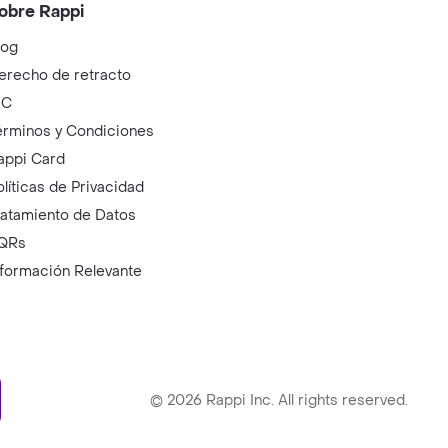
obre Rappi
log
erecho de retracto
IC
érminos y Condiciones
appi Card
olíticas de Privacidad
ratamiento de Datos
QRs
nformación Relevante
ry
©
2026
Rappi Inc. All rights reserved.