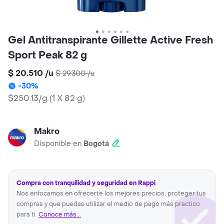
Gel Antitranspirante Gillette Active Fresh
Sport Peak 82 g
$ 20.510
/
u
$ 29.300
/
u
-
30
%
$250.13/g
(
1 X 82 g
)
Makro
Disponible en
Bogotá
Compra con tranquilidad y seguridad en Rappi
Nos enfocamos en ofrecerte los mejores precios, proteger tus
compras y que puedas utilizar el medio de pago más practico
para ti.
Conoce más...