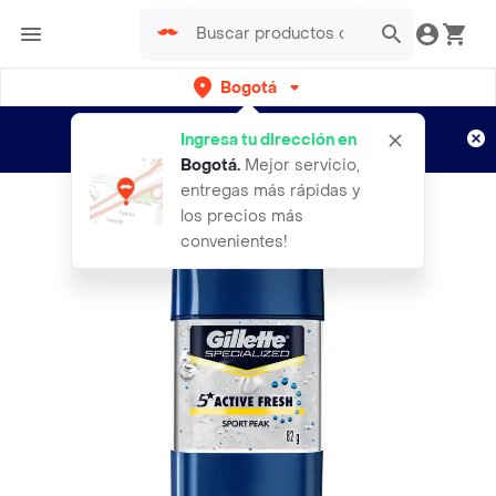
Bogotá
Regístrate
¿Nuevo en Rappi?
y disfruta de
Ingresa tu dirección en
envíos gratis por semanas
Aplican TyC
Bogotá
.
Mejor servicio,
entregas más rápidas y
los precios más
convenientes!