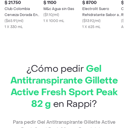
$ 21.750
$ 1100
$ 8700
$ 
Club Colombia
M&c Agua sin Gas
Electrolit Suero
Ceb
Cerveza Dorada En
(
$1.10/ml
)
Rehidratante Sabor a
Roj
Lata 330 ML X6 Unds
(
$65.91/ml
)
1 X 1000 mL
Maracuyá
(
$13.92/ml
)
(
$9.
1 X 330 mL
1 X 625 mL
Apr
¿Cómo pedir
Gel
Antitranspirante Gillette
Active Fresh Sport Peak
82 g
en Rappi?
Para pedir Gel Antitranspirante Gillette Active