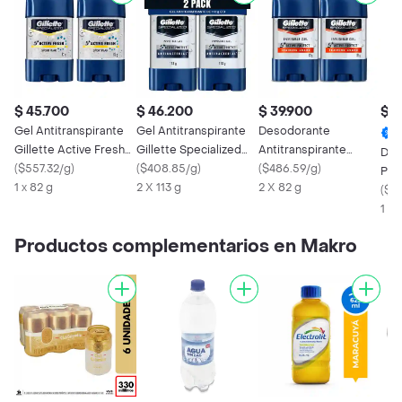
$ 45.700
$ 46.200
$ 39.900
$ 1
Gel Antitranspirante
Gel Antitranspirante
Desodorante
Gillette Active Fresh
Gillette Specialized
Antitranspirante
Des
Sport Peak 82 g 2 Und
(
$557.32/g
)
Antibacterial 226 g
(
$408.85/g
)
Hombre Gillette
(
$486.59/g
)
Pow
1 x 82 g
2 X 113 g
Specialized Gel
2 X 82 g
Cot
(
$4
Training Guard 82 g
1 X 
Pack 2 Unidades
Productos complementarios en Makro