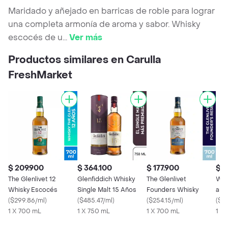
Maridado y añejado en barricas de roble para lograr
una completa armonía de aroma y sabor. Whisky
escocés de u
...
Ver más
Productos similares en Carulla
FreshMarket
$ 209.900
$ 364.100
$ 177.900
$ 6
The Glenlivet 12
Glenfiddich Whisky
The Glenlivet
Whi
Whisky Escocés
Single Malt 15 Años
Founders Whisky
año
(
$299.86/ml
)
(
$485.47/ml
)
(
$254.15/ml
)
(
$8
1 X 700 mL
1 X 750 mL
1 X 700 mL
1 X