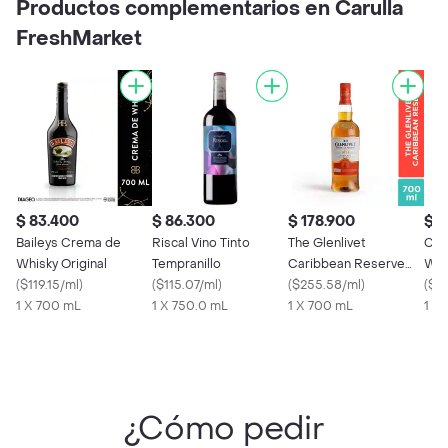
Productos complementarios en Carulla
FreshMarket
$ 83.400
$ 86.300
$ 178.900
$ 1
Baileys Crema de
Riscal Vino Tinto
The Glenlivet
Chi
Whisky Original
Tempranillo
Caribbean Reserve
Whi
(
$119.15/ml
)
(
$115.07/ml
)
Whisky
(
$255.58/ml
)
(
$22
1 X 700 mL
1 X 750.0 mL
1 X 700 mL
1 X
¿Cómo pedir