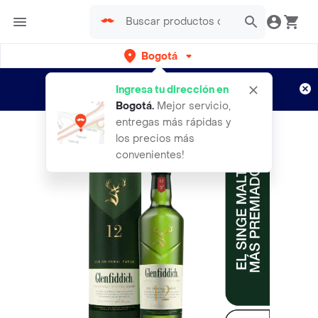
Bogotá
Regístrate
¿Nuevo en Rappi?
y disfruta de
Ingresa tu dirección en
envíos gratis por semanas
Aplican TyC
Bogotá
.
Mejor servicio,
entregas más rápidas y
los precios más
convenientes!