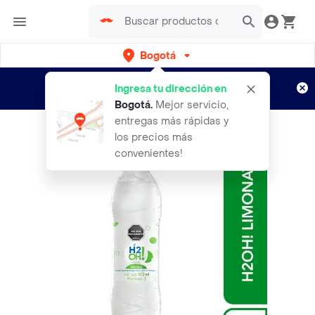
Bogotá
Regístrate
¿Nuevo en Rappi?
y disfruta de
Ingresa tu dirección en
envíos gratis por semanas
Aplican TyC
Bogotá
.
Mejor servicio,
entregas más rápidas y
los precios más
convenientes!