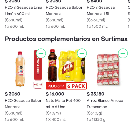
$ 3060
$ 3060
$ 5400
$ 
H2Oh! Gaseosa Lima
H2O Gaseosa Sabor
H2Oh! Gaseosa
Col
Limón 600 mL
Manzana
Manzana 1.5L
Sin
(
$5.10/ml
)
(
$5.10/ml
)
(
$3.60/ml
)
(
$7.
1 x 600 mL
1 x 600 mL
1 x 1500 mL
1 X
Productos complementarios en Surtimax
$ 3060
$ 16.000
$ 35.180
H2O Gaseosa Sabor
Natu Malta Pet 400
Arroz Blanco Arroba
Manzana
mL x 6 Und
Frescampo
(
$5.10/ml
)
(
$40/ml
)
(
$3.10/g
)
1 x 600 mL
1 X 400 mL
1 x 11350 g