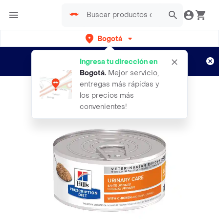
Bogotá
Regístrate
¿Nuevo en Rappi?
y disfruta de
Ingresa tu dirección en
envíos gratis por semanas
Aplican TyC
Bogotá
.
Mejor servicio,
entregas más rápidas y
los precios más
convenientes!