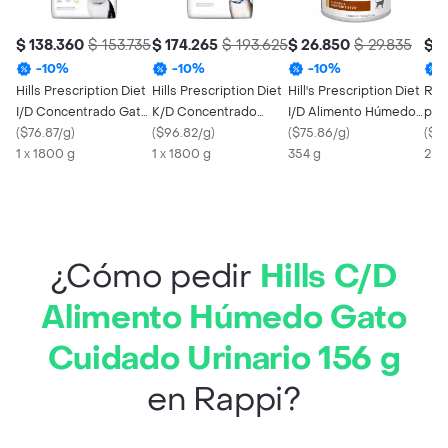
$ 138.360
$ 153.735
$ 174.265
$ 193.625
$ 26.850
$ 29.835
$ 1
-
10
%
-
10
%
-
10
%
Hills Prescription Diet
Hills Prescription Diet
Hill's Prescription Diet
Roy
I/D Concentrado Gato
K/D Concentrado
I/D Alimento Húmedo
par
Digestivo 1.8 Kg
(
$76.87/g
)
Gato Renal 1.8 Kg
(
$96.82/g
)
para Perro Pollo y
(
$75.86/g
)
Adu
(
$5
1 x 1800 g
1 x 1800 g
Vegetales 354 g
354 g
2 K
¿Cómo pedir
Hills C/D
Alimento Húmedo Gato
Cuidado Urinario 156 g
en Rappi?