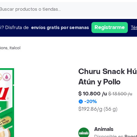
Registrarme
i?
Disfruta de
envíos gratis por semanas
Té
ions
,
Italcol
Churu Snack Hú
Atún y Pollo
$ 10.800
/
u
$ 13.500
/
u
-
20
%
$192.86/g
(
56 g
)
Animals
Disponible en
Bogo