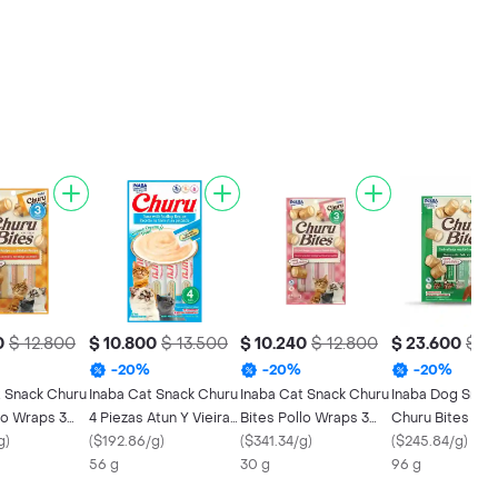
0
$ 12.800
$ 10.800
$ 13.500
$ 10.240
$ 12.800
$ 23.600
$ 2
-
20
%
-
20
%
-
20
%
t Snack Churu
Inaba Cat Snack Churu
Inaba Cat Snack Churu
Inaba Dog Snac
lo Wraps 3
4 Piezas Atun Y Vieira
Bites Pollo Wraps 3
Churu Bites Pol
Pollo 30 Gr
g
)
56 Gr
(
$192.86/g
)
Piezas - Atun Con
(
$341.34/g
)
Wraps 8 Piezas 
(
$245.84/g
)
56 g
Salmon 30 Gr
30 g
Con Atun 96 Gr
96 g