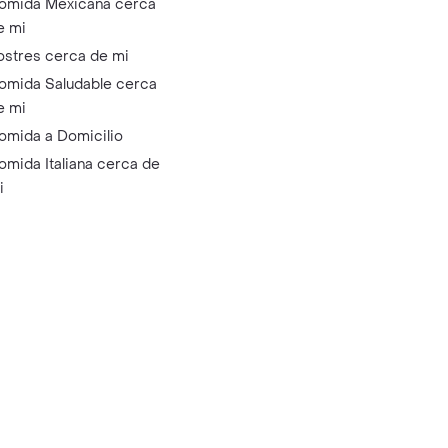
omida Mexicana cerca
e mi
ostres cerca de mi
omida Saludable cerca
e mi
omida a Domicilio
omida Italiana cerca de
i