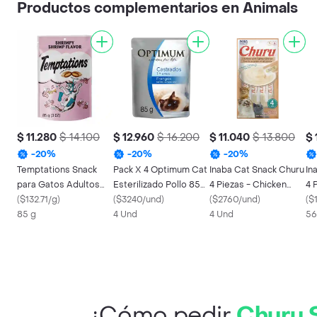
Productos complementarios en Animals
$ 11.280
$ 14.100
$ 12.960
$ 16.200
$ 11.040
$ 13.800
$ 
-
20
%
-
20
%
-
20
%
Temptations Snack
Pack X 4 Optimum Cat
Inaba Cat Snack Churu
In
para Gatos Adultos
Esterilizado Pollo 85g
4 Piezas - Chicken
4 
Sabor a Camarón
(
$132.71/g
)
– 20% Dcto.
(
$3240/und
)
With Salmon - Pollo Y
(
$2760/und
)
56
(
$
85 g
4 Und
Salmon 56 Gr
4 Und
56
¿Cómo pedir
Churu 