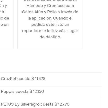
ún y
Húmedo y Cremoso para
 tu
Gatos Atún y Pollo a través de
do de
la aplicación. Cuando el
do en
pedido esté listo un
repartidor te lo llevará al lugar
de destino.
 CruzPet cuesta $ 11.475
 Puppis cuesta $ 12.150
 PETUS By Silveragro cuesta $ 12.790