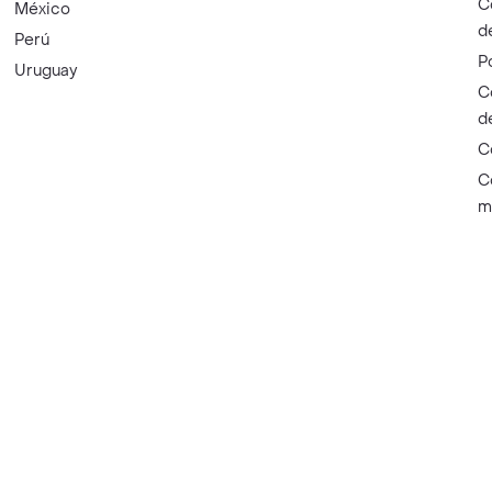
C
México
d
Perú
P
Uruguay
C
d
C
C
m