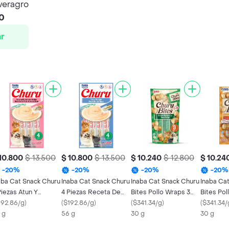
veragro
90
r
10.800
$ 13.500
$ 10.800
$ 13.500
$ 10.240
$ 12.800
$ 10.24
-
20
%
-
20
%
-
20
%
-
20
%
aba Cat Snack Churu
Inaba Cat Snack Churu
Inaba Cat Snack Churu
Inaba Ca
Piezas Atun Y
4 Piezas Receta De
Bites Pollo Wraps 3
Bites Pol
lmon 56 Gr
192.86/g
)
Atun 56 Gr
(
$192.86/g
)
Piezas - Atun 30 Gr
(
$341.34/g
)
Piezas - 
(
$341.34/
 g
56 g
30 g
30 g