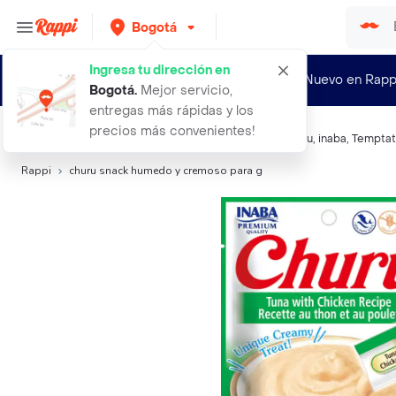
Bogotá
Ingresa tu dirección en
¿Nuevo en Rapp
Bogotá
.
Mejor servicio,
entregas más rápidas y los
precios más convenientes!
Búsquedas relacionadas:
Snacks para Mascotas
,
Churu
,
inaba
,
Temptat
Rappi
churu snack humedo y cremoso para g