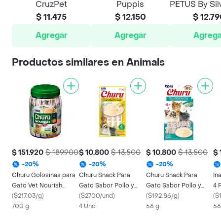
CruzPet
Puppis
PETUS By Sil
$ 11.475
$ 12.150
$ 12.7
Agregar
Agregar
Agrega
Productos similares en Animals
$ 151.920
$ 189.900
$ 10.800
$ 13.500
$ 10.800
$ 13.500
$ 
-
20
%
-
20
%
-
20
%
Churu Golosinas para
Churu Snack Para
Churu Snack Para
In
Gato Vet Nourish
Gato Sabor Pollo y
Gato Sabor Pollo y
4 
Sabor Pollo y Atún
(
$217.03/g
)
Queso
(
$2700/und
)
Cangrejo
(
$192.86/g
)
Sa
(
$
700 g
4 Und
56 g
56