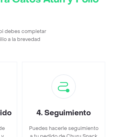
pi debes completar
lio a la brevedad
dido
4
.
Seguimiento
de
Puedes hacerle seguimiento
 y
a tu pedido de Churu Snack