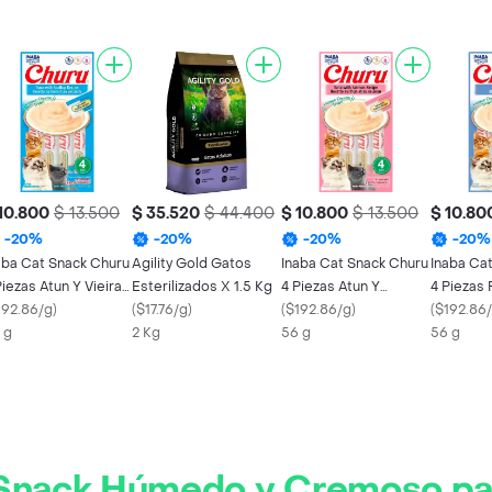
10.800
$ 13.500
$ 35.520
$ 44.400
$ 10.800
$ 13.500
$ 10.80
-
20
%
-
20
%
-
20
%
-
20
%
aba Cat Snack Churu
Agility Gold Gatos
Inaba Cat Snack Churu
Inaba Ca
Piezas Atun Y Vieira
Esterilizados X 1.5 Kg
4 Piezas Atun Y
4 Piezas
 Gr
192.86/g
)
(
$17.76/g
)
Salmon 56 Gr
(
$192.86/g
)
Atun 56 
(
$192.86
 g
2 Kg
56 g
56 g
Snack Húmedo y Cremoso para