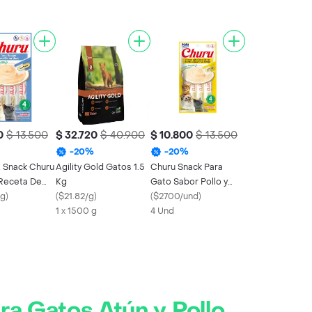
0
$ 13.500
$ 32.720
$ 40.900
$ 10.800
$ 13.500
-
20
%
-
20
%
t Snack Churu
Agility Gold Gatos 1.5
Churu Snack Para
 Receta De
Kg
Gato Sabor Pollo y
Gr
/g
)
(
$21.82/g
)
Queso
(
$2700/und
)
1 x 1500 g
4 Und
 Gatos Atún y Pollo