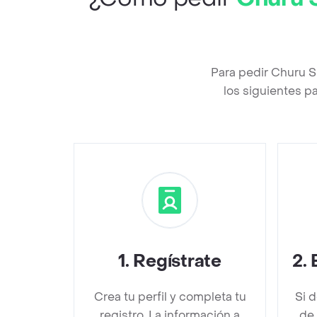
Para pedir Churu 
los siguientes p
1
.
Regístrate
2
.
Crea tu perfil y completa tu
Si 
registro. La información a
de