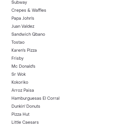
Subway
Crepes & Waffles
Papa John's
Juan Valdez
Sandwich Qbano
Tostao
Karen's Pizza
Frisby
Mc Donald's
Sr Wok
Kokoriko
Arroz Paisa
Hamburguesas El Corral
Dunkin' Donuts
Pizza Hut
Little Caesars