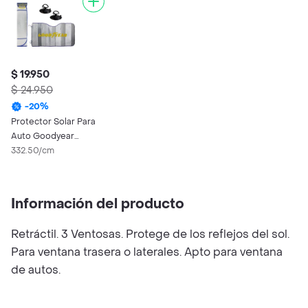
$ 19.950
$ 24.950
-
20
%
Protector Solar Para
Auto Goodyear
9911906942
332.50/cm
Información del producto
Retráctil. 3 Ventosas. Protege de los reflejos del sol.
Para ventana trasera o laterales. Apto para ventana
de autos.