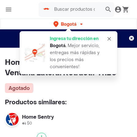
Bogotá
Regístrate
¿Nuevo en Rappi?
y disfruta de
Ingresa tu dirección en
envíos gratis por semanas
Aplican TyC
Bogotá
.
Mejor servicio,
entregas más rápidas y
los precios más
Home Custom Parasol de Auto
convenientes!
Ventana Lateral Retractil 41120
Agotado
Productos similares:
Home Sentry
$0