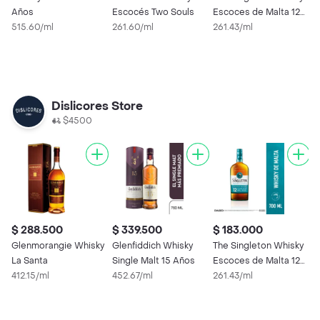
Años
Escocés Two Souls
Escoces de Malta 12
E
515.60/ml
261.60/ml
Años
261.43/ml
1
Dislicores Store
$4500
$ 288.500
$ 339.500
$ 183.000
$
Glenmorangie Whisky
Glenfiddich Whisky
The Singleton Whisky
$
La Santa
Single Malt 15 Años
Escoces de Malta 12
412.15/ml
452.67/ml
Años
261.43/ml
J
R
S
8