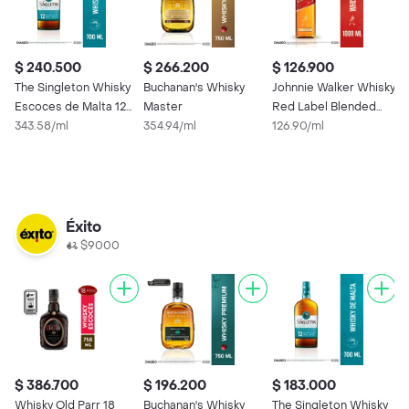
$ 240.500
$ 266.200
$ 126.900
$
The Singleton Whisky
Buchanan's Whisky
Johnnie Walker Whisky
J
Escoces de Malta 12
Master
Red Label Blended
B
Años
343.58/ml
354.94/ml
Scotch
126.90/ml
2
Éxito
$9000
$ 386.700
$ 196.200
$ 183.000
$
Whisky Old Parr 18
Buchanan's Whisky
The Singleton Whisky
J