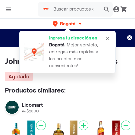
Bogotá
Regístrate
¿Nuevo en Rappi?
y disfruta de
Ingresa tu dirección en
envíos gratis por semanas
Aplican TyC
Bogotá
.
Mejor servicio,
entregas más rápidas y
los precios más
Johnnie Walker Whisky 18 Años
convenientes!
Agotado
Productos similares:
Licomart
$2500