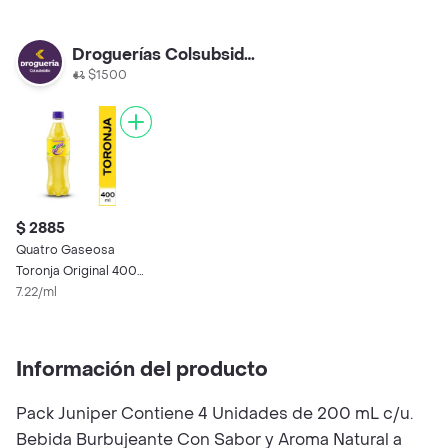
Droguerías Colsubsidio
$1500
$ 2885
Quatro Gaseosa
Toronja Original 400
mL
7.22/ml
Información del producto
Pack Juniper Contiene 4 Unidades de 200 mL c/u.
Bebida Burbujeante Con Sabor y Aroma Natural a