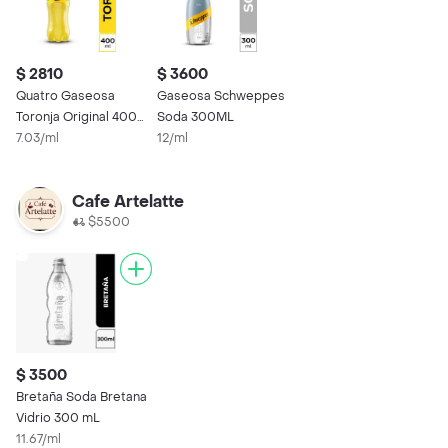
$ 2810
$ 3600
Quatro Gaseosa
Gaseosa Schweppes
Toronja Original 400
Soda 300ML
mL
7.03/ml
12/ml
Cafe Artelatte
$5500
$ 3500
Bretaña Soda Bretana
Vidrio 300 mL
11.67/ml