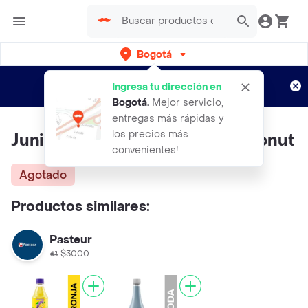
Bogotá
Regístrate
¿Nuevo en Rappi?
y disfruta de
Ingresa tu dirección en
envíos gratis por semanas
Aplican TyC
Bogotá
.
Mejor servicio,
entregas más rápidas y
los precios más
Juniper Pack Agua Tonica Coconut
convenientes!
Agotado
Productos similares:
Pasteur
$3000