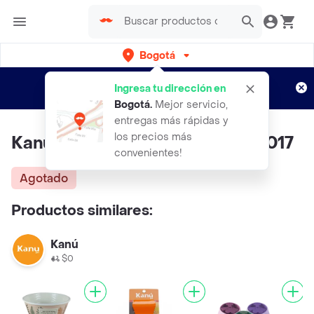
Bogotá
Regístrate
¿Nuevo en Rappi?
y disfruta de
Ingresa tu dirección en
envíos gratis por semanas
Aplican TyC
Bogotá
.
Mejor servicio,
entregas más rápidas y
los precios más
Kanu Comedero Doble Ref Kc7017
convenientes!
Agotado
Productos similares:
Kanú
$0