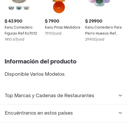
$ 43.900
$ 7900
$ 29.900
Kanu Comedero
Kanu Pinza Medidora
Kanu Comedero Para
Figuras Ref Kc7012
7900/und
Perro Huesos Ref
1410.67/und
Kc7013
29900/und
Información del producto
Disponible Varios Modelos.
Top Marcas y Cadenas de Restaurantes
Encuéntranos en estos países