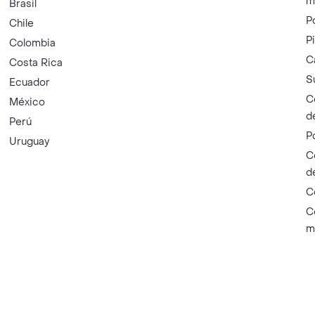
m
Brasil
P
Chile
P
Colombia
C
Costa Rica
S
Ecuador
C
México
d
Perú
P
Uruguay
C
d
C
C
m