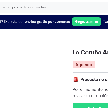
Registrarme
i?
Disfruta de
envíos gratis por semanas
Té
La Coruña A
Agotado
Producto no d
Por el momento no
revisar tu direcció