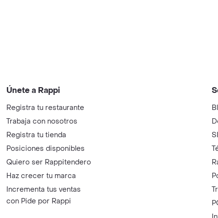
Únete a Rappi
S
Registra tu restaurante
B
Trabaja con nosotros
D
Registra tu tienda
S
Posiciones disponibles
T
Quiero ser Rappitendero
R
Haz crecer tu marca
P
Incrementa tus ventas
T
con Pide por Rappi
P
I