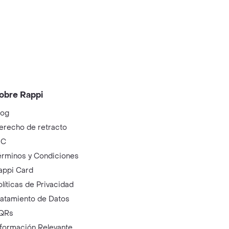
obre Rappi
log
erecho de retracto
IC
érminos y Condiciones
appi Card
olíticas de Privacidad
ratamiento de Datos
QRs
nformación Relevante