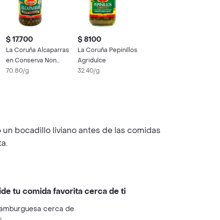
$ 17.700
$ 8100
La Coruña Alcaparras
La Coruña Pepinillos
en Conserva Non
Agridulce
Pareill
70.80/g
32.40/g
 un bocadillo liviano antes de las comidas
a.
ide tu comida favorita cerca de ti
amburguesa cerca de