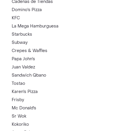
Cadenas de Tiendas
Domino's Pizza
KFC
La Mega Hamburguesa
Starbucks
Subway
Crepes & Waffles
Papa John's
Juan Valdez
Sandwich Qbano
Tostao
Karen's Pizza
Frisby
Mc Donald's
Sr Wok
Kokoriko