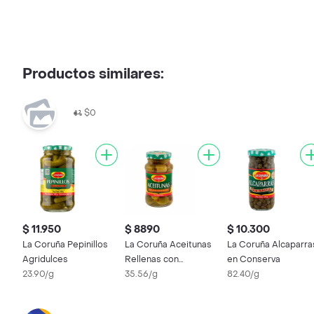
Productos similares:
$0
$ 11.950
$ 8890
$ 10.300
La Coruña Pepinillos
La Coruña Aceitunas
La Coruña Alcaparra
Agridulces
Rellenas con
en Conserva
23.90/g
Pimentón
35.56/g
82.40/g