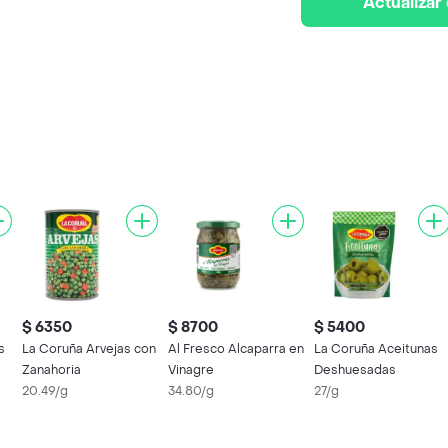
Actualizar
$ 6350
$ 8700
$ 5400
s
La Coruña Arvejas con
Al Fresco Alcaparra en
La Coruña Aceitunas
Zanahoria
Vinagre
Deshuesadas
20.49/g
34.80/g
27/g