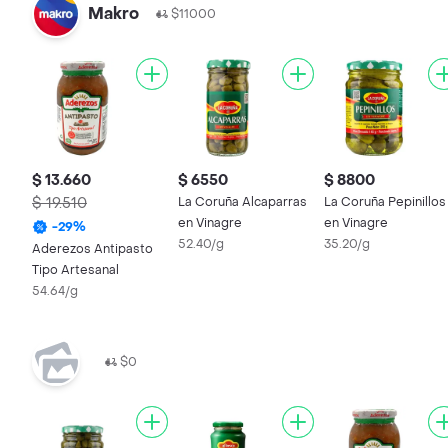
Makro
$11000
$ 13.660
$ 6550
$ 8800
$ 19.510
La Coruña Alcaparras
La Coruña Pepinillos
en Vinagre
en Vinagre
-
29
%
52.40/g
35.20/g
Aderezos Antipasto
Tipo Artesanal
54.64/g
$0