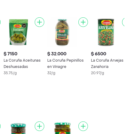
$ 7150
$ 32.000
$ 6500
La Coruña Aceitunas
La Coruña Pepinillos
La Coruña Arvejas con
Deshuesadas
en Vinagre
Zanahoria
35.75/g
32/g
20.97/g