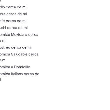
i
ollo cerca de mi
izza cerca de mi
afé cerca de mi
ushi cerca de mi
omida Mexicana cerca
e mi
ostres cerca de mi
omida Saludable cerca
e mi
omida a Domicilio
omida Italiana cerca de
i