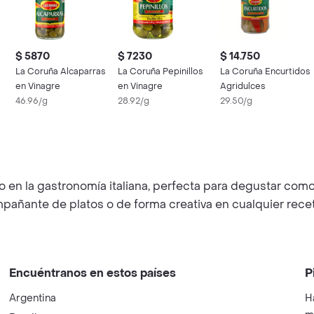
$ 5870
$ 7230
$ 14.750
La Coruña Alcaparras
La Coruña Pepinillos
La Coruña Encurtidos
en Vinagre
en Vinagre
Agridulces
46.96/g
28.92/g
29.50/g
 en la gastronomía italiana, perfecta para degustar como
pañante de platos o de forma creativa en cualquier recet
Encuéntranos en estos países
P
Argentina
H