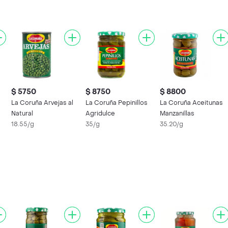
$ 5750
$ 8750
$ 8800
La Coruña Arvejas al
La Coruña Pepinillos
La Coruña Aceitunas
Natural
Agridulce
Manzanillas
18.55/g
35/g
35.20/g