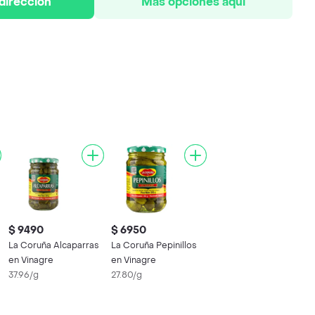
 dirección
Más opciones aquí
$ 9490
$ 6950
La Coruña Alcaparras
La Coruña Pepinillos
en Vinagre
en Vinagre
37.96/g
27.80/g