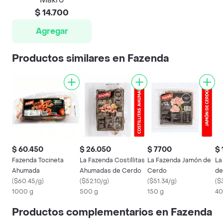
$ 14.700
Agregar
Productos similares en Fazenda
$ 60.450
$ 26.050
$ 7700
$ 
Fazenda Tocineta
La Fazenda Costillitas
La Fazenda Jamón de
La
Ahumada
Ahumadas de Cerdo
Cerdo
de
(
$60.45/g
)
(
$52.10/g
)
(
$51.34/g
)
(
$
1000 g
500 g
150 g
40
Productos complementarios en Fazenda