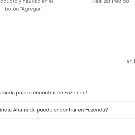
oducto y haz clic en el
“Realizar Pedido”.
botón “Agregar”.
en 
¿Qué productos similares a La Fazenda Tocineta Ahumada puedo encontrar en Fazenda?
¿Qué productos complementarios a La Fazenda Tocineta Ahumada puedo encontrar en Fazenda?