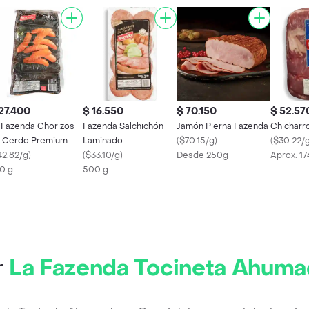
27.400
$ 16.550
$ 70.150
$ 52.57
 Fazenda Chorizos
Fazenda Salchichón
Jamón Pierna Fazenda
Chicharr
 Cerdo Premium
Laminado
(
$70.15/g
)
(
$30.22/
42.82/g
)
(
$33.10/g
)
Desde 250g
Aprox. 1
0 g
500 g
r
La Fazenda Tocineta Ahum