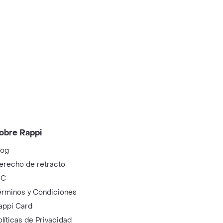
obre Rappi
log
erecho de retracto
IC
érminos y Condiciones
appi Card
olíticas de Privacidad