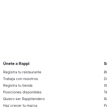
Únete a Rappi
S
Registra tu restaurante
B
Trabaja con nosotros
D
Registra tu tienda
S
Posiciones disponibles
T
Quiero ser Rappitendero
R
Haz crecer tu marca
P