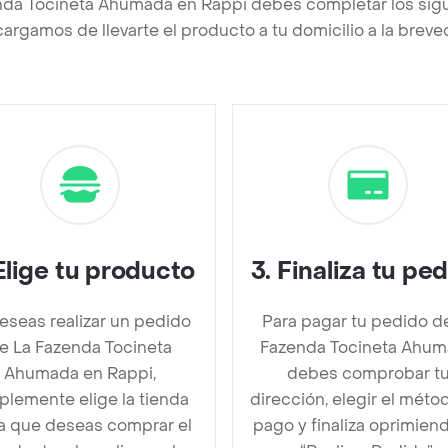
nda Tocineta Ahumada en Rappi debes completar los sig
argamos de llevarte el producto a tu domicilio a la brev
Elige tu producto
3
.
Finaliza tu pe
deseas realizar un pedido
Para pagar tu pedido d
e La Fazenda Tocineta
Fazenda Tocineta Ahu
Ahumada en Rappi,
debes comprobar t
plemente elige la tienda
dirección, elegir el méto
la que deseas comprar el
pago y finaliza oprimien