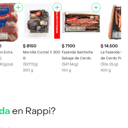
0
$ 8150
$ 7100
$ 14.500
on Extra
Morcilla Coctel X 300
Fazenda Salchicha
La Fazenda Salc
g
)
G
Salvaje de Cerdo
de Cerdo Prem
740g/pqt
(
$27.17/g
)
(
$47.34/g
)
(
$36.25/g
)
300 g
150 g
400 g
ada
en Rappi?