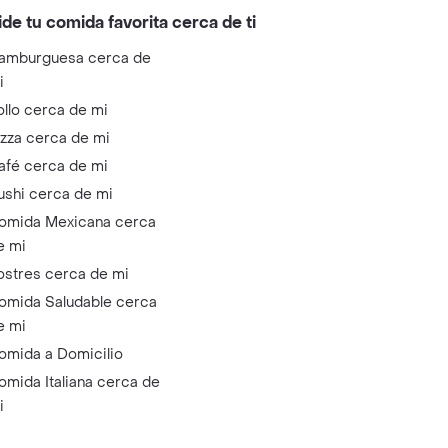
ide tu comida favorita cerca de ti
amburguesa cerca de
i
ollo cerca de mi
izza cerca de mi
afé cerca de mi
ushi cerca de mi
omida Mexicana cerca
e mi
ostres cerca de mi
omida Saludable cerca
e mi
omida a Domicilio
omida Italiana cerca de
i