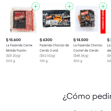
$ 15.600
$ 6300
$ 14.500
$ 
La Fazenda Carne
Fazenda Chorizo de
La Fazenda Chorizo
La
Molida Fusión
Cerdo 2 und
Coctel de Cerdo
de
(
$31.20/g
)
(
$52.50/g
)
(
$48.34/g
)
(
$
500 g
120 g
300 g
64
¿Cómo pedi