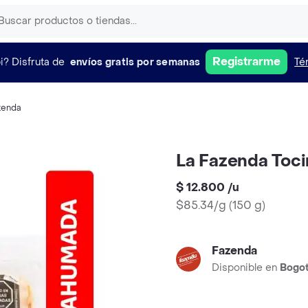
Registrarme
i?
Disfruta de
envíos gratis por semanas
Té
zenda
La Fazenda Toc
$ 12.800
/
u
$85.34/g
(
150 g
)
Fazenda
Disponible en
Bogo