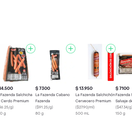
14.500
$ 7300
$ 13.950
$ 7100
 Fazenda Salchicha
La Fazenda Cabano
La Fazenda Salchichón
Fazenda 
 Cerdo Premium
Fazenda
Cervecero Premium
Salvaje 
36.25/g
)
(
$91.25/g
)
(
$27.90/ml
)
(
$47.34/g
0 g
80 g
500 mL
150 g