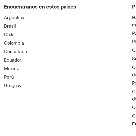
Encuéntranos en estos países
P
Argentina
H
m
Brasil
P
Chile
P
Colombia
C
Costa Rica
S
Ecuador
C
México
d
Perú
P
Uruguay
C
d
C
C
m