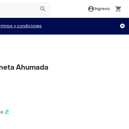
Ingreso
rminos y condiciones
ineta Ahumada
tá