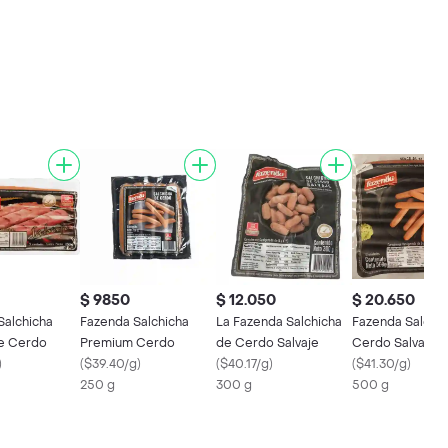
$ 9850
$ 12.050
$ 20.650
Salchicha
Fazenda Salchicha
La Fazenda Salchicha
Fazenda Salchic
de Cerdo
Premium Cerdo
de Cerdo Salvaje
Cerdo Salvaje
)
(
$39.40/g
)
(
$40.17/g
)
(
$41.30/g
)
250 g
300 g
500 g