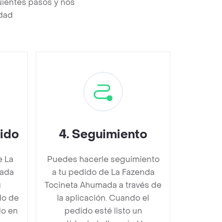
uientes pasos y nos
edad
dido
4
.
Seguimiento
e La
Puedes hacerle seguimiento
mada
a tu pedido de La Fazenda
u
Tocineta Ahumada a través de
do de
la aplicación. Cuando el
do en
pedido esté listo un