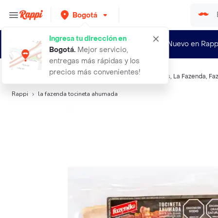
Bogotá
Ingresa tu dirección en
¿Nuevo en Rapp
Bogotá
.
Mejor servicio,
entregas más rápidas y los
precios más convenientes!
Búsquedas relacionadas:
Carnes maduras y ahumadas
,
La Fazenda
,
Fa
Rappi
la fazenda tocineta ahumada