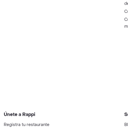
d
C
C
m
Únete a Rappi
S
Registra tu restaurante
B