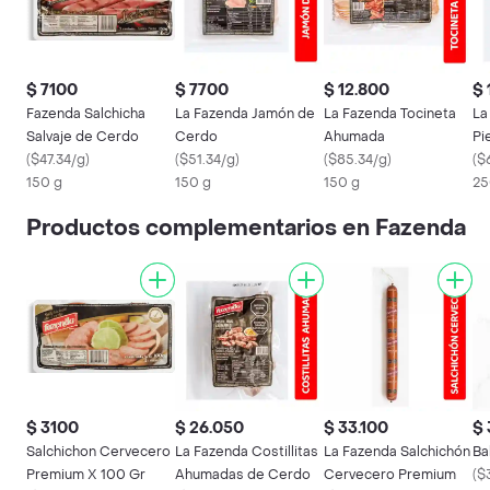
$ 7100
$ 7700
$ 12.800
$ 
Fazenda Salchicha
La Fazenda Jamón de
La Fazenda Tocineta
La
Salvaje de Cerdo
Cerdo
Ahumada
Pi
(
$47.34/g
)
(
$51.34/g
)
(
$85.34/g
)
Pr
(
$
150 g
150 g
150 g
25
Productos complementarios en Fazenda
$ 3100
$ 26.050
$ 33.100
$ 
Salchichon Cervecero
La Fazenda Costillitas
La Fazenda Salchichón
Ba
Premium X 100 Gr
Ahumadas de Cerdo
Cervecero Premium
(
$