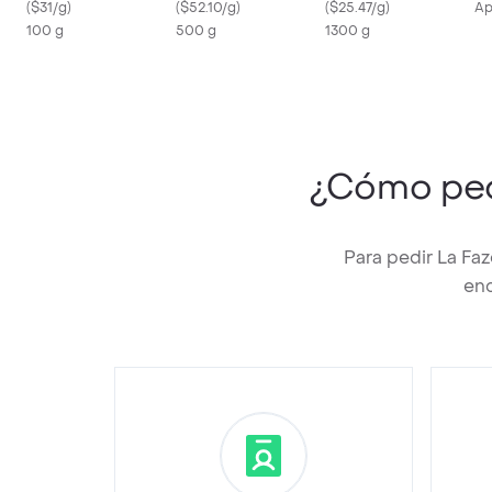
(
$31/g
)
(
$52.10/g
)
(
$25.47/g
)
Ap
100 g
500 g
1300 g
¿Cómo pe
Para pedir La Fa
enc