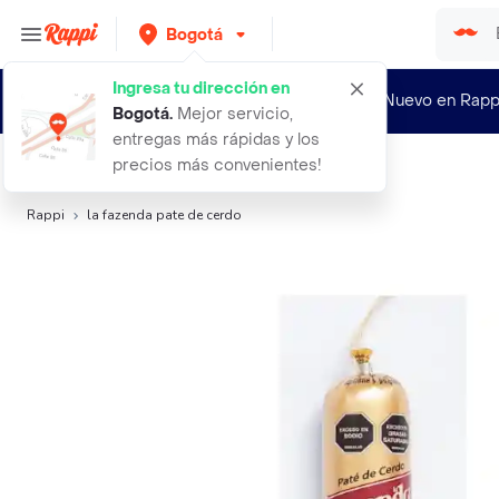
Bogotá
Ingresa tu dirección en
¿Nuevo en Rapp
Bogotá
.
Mejor servicio,
entregas más rápidas y los
precios más convenientes!
Búsquedas relacionadas:
Patés
,
La Fazenda
,
Fazenda
Rappi
la fazenda pate de cerdo