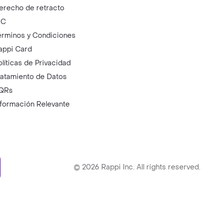
erecho de retracto
IC
érminos y Condiciones
appi Card
olíticas de Privacidad
ratamiento de Datos
QRs
nformación Relevante
ry
©
2026
Rappi Inc. All rights reserved.