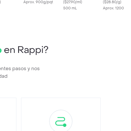
)
Aprox. 900g/pqt
(
$27.90/ml
)
(
$28.80/g
)
500 mL
Aprox. 1200g/p
o
en Rappi?
entes pasos y nos
edad