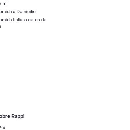
e mi
omida a Domicilio
omida Italiana cerca de
i
obre Rappi
log