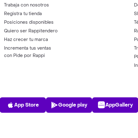
Trabaja con nosotros
D
Registra tu tienda
S
Posiciones disponibles
T
Quiero ser Rappitendero
R
Haz crecer tu marca
P
Incrementa tus ventas
T
con Pide por Rappi
P
I
App Store
Play Store
AppGalle
App Store
Google play
AppGallery