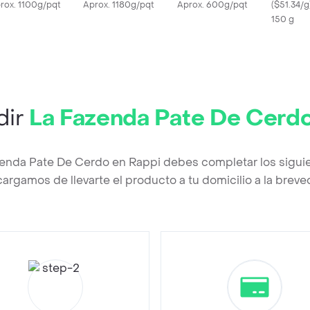
rox. 1100g/pqt
Aprox. 1180g/pqt
Aprox. 600g/pqt
(
$51.34/g
150 g
dir
La Fazenda Pate De Cerd
zenda Pate De Cerdo en Rappi debes completar los sigui
argamos de llevarte el producto a tu domicilio a la brev