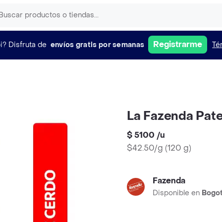
Registrarme
i?
Disfruta de
envíos gratis por semanas
Té
La Fazenda Pat
$ 5100
/
u
$42.50/g
(
120 g
)
Fazenda
Disponible en
Bogo