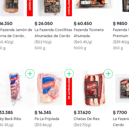
16.350
$ 26.050
$ 60.450
$ 9850
 Fazenda Jamón de
La Fazenda Costillitas
Fazenda Tocineta
Fazenda 
erna de Cerdo
Ahumadas de Cerdo
Ahumada
Premium
emium
65.40/g
)
(
$52.10/g
)
(
$60.45/g
)
(
$39.40/
0 g
500 g
1000 g
250 g
33.385
$ 16.345
$ 37.620
$ 7700
by Back Ribs
Pa La Frijolada
Chatas De Res
La Fazen
30.35/g
)
(
$13.86/g
)
(
$62.70/g
)
Cerdo