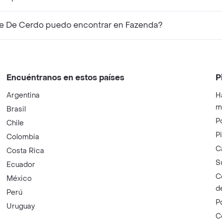
¿Qué productos complementarios a La Fazenda Pate De Cerdo puedo encontrar en Fazenda?
Encuéntranos en estos países
P
Argentina
H
m
Brasil
P
Chile
P
Colombia
C
Costa Rica
S
Ecuador
C
México
d
Perú
P
Uruguay
C