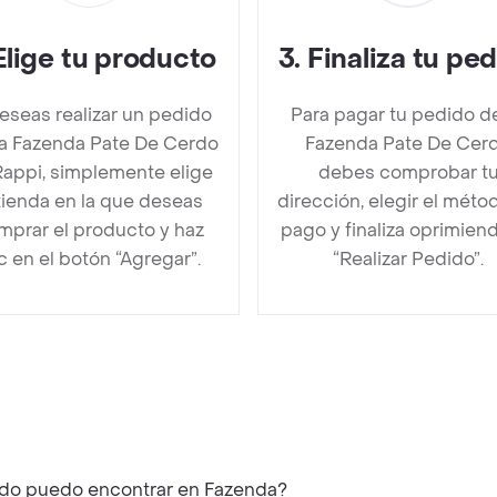
Elige tu producto
3
.
Finaliza tu pe
deseas realizar un pedido
Para pagar tu pedido d
a Fazenda Pate De Cerdo
Fazenda Pate De Cer
Rappi, simplemente elige
debes comprobar t
 tienda en la que deseas
dirección, elegir el méto
mprar el producto y haz
pago y finaliza oprimien
ic en el botón “Agregar”.
“Realizar Pedido”.
¿Qué productos similares a La Fazenda Pate De Cerdo puedo encontrar en Fazenda?