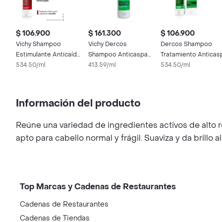
$ 106.900
$ 161.300
$ 106.900
Vichy Shampoo
Vichy Dercos
Dercos Shampoo
Estimulante Anticaída
Shampoo Anticaspa
Tratamiento Anticas
Energising
534.50/ml
Cabello Graso
413.59/ml
534.50/ml
Información del producto
Reúne una variedad de ingredientes activos de alto r
apto para cabello normal y frágil. Suaviza y da brillo
Top Marcas y Cadenas de Restaurantes
Cadenas de Restaurantes
Cadenas de Tiendas