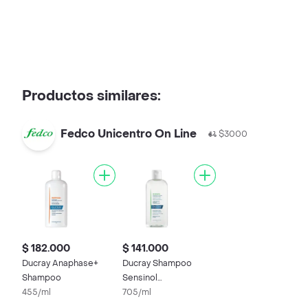
Productos similares:
Fedco Unicentro On Line
$3000
$ 182.000
$ 141.000
Ducray Anaphase+
Ducray Shampoo
Shampoo
Sensinol
455/ml
Fisioprotector
705/ml