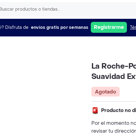
Registrarme
i?
Disfruta de
envíos gratis por semanas
Té
La Roche-P
Suavidad E
Agotado
Producto no d
Por el momento no
revisar tu direcció