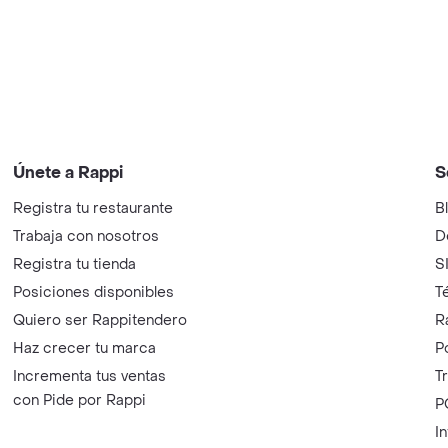
Únete a Rappi
S
Registra tu restaurante
B
Trabaja con nosotros
D
Registra tu tienda
S
Posiciones disponibles
T
Quiero ser Rappitendero
R
Haz crecer tu marca
P
Incrementa tus ventas
T
con Pide por Rappi
P
I