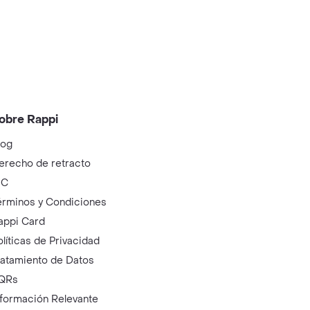
obre Rappi
log
erecho de retracto
IC
érminos y Condiciones
appi Card
olíticas de Privacidad
ratamiento de Datos
QRs
nformación Relevante