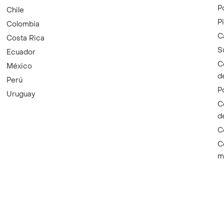
P
Chile
P
Colombia
C
Costa Rica
S
Ecuador
C
México
d
Perú
P
Uruguay
C
d
C
C
m