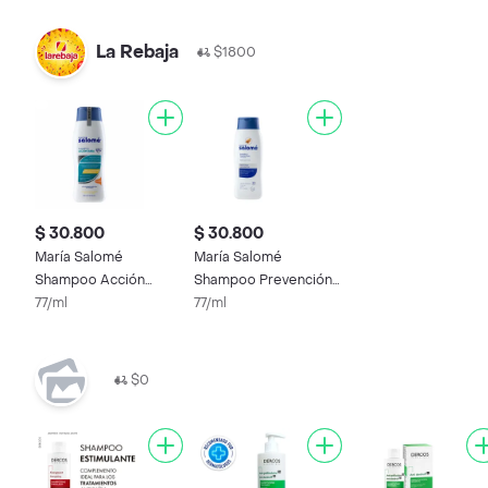
La Rebaja
$1800
$ 30.800
$ 30.800
María Salomé
María Salomé
Shampoo Acción
Shampoo Prevención
Diaria Anticaspa
77/ml
Caída
77/ml
$0