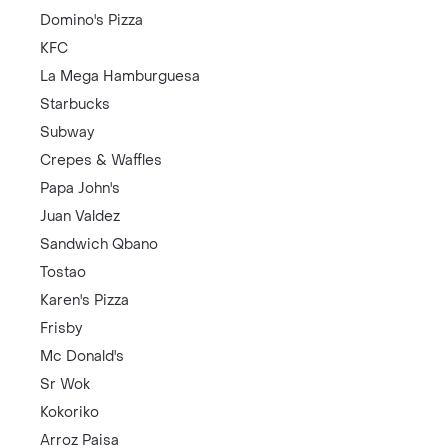
Domino's Pizza
KFC
La Mega Hamburguesa
Starbucks
Subway
Crepes & Waffles
Papa John's
Juan Valdez
Sandwich Qbano
Tostao
Karen's Pizza
Frisby
Mc Donald's
Sr Wok
Kokoriko
Arroz Paisa